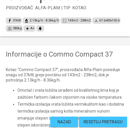
PROIZVOĐAČ: ALFA-PLAM | TIP: KOTAO
37kW
2.13kg/h - 8.36kg/h
143m2 - 238m2
67.6x83x150.6
380kg
A+
Informacije o Commo Compact 37
Kotao "Commo Compact 37", proizvođača Alfa-Plam poseduje
snagu od 37kW, greje površinu od 143m2 - 238m2, dok je
potrošnja 2.13kg/h - 8.36kg/h.
Omotač i vrata ložišta izrađeni od kvalitetnog lima koji je
zaštićen farbom i lakom otpornim na visoke temperature.
Termička izolacija vrata ložišta vermikulitom kao i dodatna
termička izolacija samog kotla mineralnom vunom
smanjuje stepen odavanja toplote u prostoriji i i povećava
NAZAD
RESETUJ PRETRAGU
stepen iskorišćenja goriva.