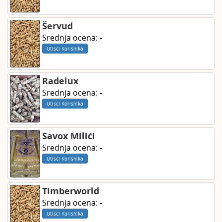
Šervud
Srednja ocena:
-
Utisci Korisnika
Radelux
Srednja ocena:
-
Utisci Korisnika
Savox Milići
Srednja ocena:
-
Utisci Korisnika
Timberworld
Srednja ocena:
-
Utisci Korisnika