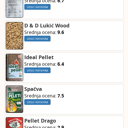
Srednja ocena:
6.7
Utisci Korisnika
D & D Lukić Wood
Srednja ocena:
9.6
Utisci Korisnika
Ideal Pellet
Srednja ocena:
6.4
Utisci Korisnika
Spačva
Srednja ocena:
7.5
Utisci Korisnika
Pellet Drago
Srednja ocena:
7.9