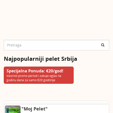
Najpopularniji pelet Srbija
Specijalna Ponuda: €20/god!
Iskoristi promo period i zakupi oglas na
godinu dana za samo €20 godišnje
"Moj Pelet"