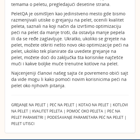
temama o peletu, pregledajući desetine strana.
PeletQA je osmišljen kao jedinstveno mesto gde bismo
razmenjivali utiske o grejanju na pelet, ocenili kvalitet
peleta, saznali na koji način da izvršimo optimizaciju
peći na pelet da manje troši, da ostavlja manje pepela
ili da se ređe zaglavljuje. Ukratko, ukoliko se grejete na
pelet, možete otkriti nešto novo oko optimizacije peći na
pelet, ukoliko tek planirate da uvedete grejanje na
pelet, možete doći do zaključka šta korisnike najčešće
muči i kakve boljke muče trenutne kotlove na pelet.
Najcenjeniji članovi našeg sajta će povremeno obići sajt
da vide mogu li kako pomoći novim korisnicima peći na
pelet oko njihovih pitanja.
GREJANJE NA PELET | PEĆ NA PELET | KOTAO NA PELET | KOTLOVI
NA PELET | KVALITET PELETA | POMOĆ OKO PELETA | PEĆ NA
PELET PARAMETRI | PODEŠAVANJE PARAMETARA PEĆ NA PELET |
PELET UTISCI