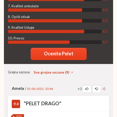
7. Kvalitet ambalaže
8.0
8. Opšti utisak
8.0
9. Kvalitet Usluge
8.2
10. Prevoz
6.7
Ocenite Pelet
Grejna sezona:
Amela
/
+0
-0
01-06-2022, 10:46
"PELET DRAGO"
9.4
2021