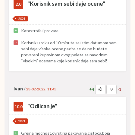
"Korisnik sam sebi daje ocene"
2.0
2021
Katastrofa i prevara
+
Korisnik u roku od 10 minuta sa istim datumom sam
-
sebi daje visoke ocene,pazite se da ne budete
prevareni kupovinom ovog peleta sa navodnim
“visokim” ocenama koje korisnik daje sam sebi!
Ivan
/
+4
-1
23-02-2022, 11:45
"Odlican je"
10.0
2021
Grejna mocnost,cvrstina pakovanja,cistoca,boja
+