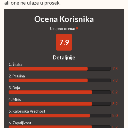
ali one ne ulaze u prosek.
Ocena Korisnika
Ukupno ocena:
9
7.9
Detaljnije
1. Šljaka
7.8
2. Prašina
7.8
3. Boja
8.2
4. Miris
8.2
5. Kalorijska Vrednost
8.0
6. Zapaljivost
8.2