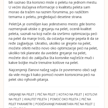
bih saznao šta korisnici misle o peletu na jednom mestu.
U većini slučajeva informacije o kvalitetu peleta sam
morao da tražim na raznim forumima, po različitim
temama o peletu, pregledajući desetine strana.
PeletQA je osmišljen kao jedinstveno mesto gde bismo
razmenjivali utiske o grejanju na pelet, ocenili kvalitet
peleta, saznali na koji način da izvršimo optimizaciju peći
na pelet da manje troši, da ostavlja manje pepela ili da se
ređe zaglavljuje. Ukratko, ukoliko se grejete na pelet,
možete otkriti nešto novo oko optimizacije peći na pelet,
ukoliko tek planirate da uvedete grejanje na pelet,
možete doći do zaključka šta korisnike najčešće muči i
kakve boljke muče trenutne kotlove na pelet.
Najcenjeniji članovi našeg sajta će povremeno obići sajt
da vide mogu li kako pomoći novim korisnicima peći na
pelet oko njihovih pitanja.
GREJANJE NA PELET | PEĆ NA PELET | KOTAO NA PELET | KOTLOVI
NA PELET | KVALITET PELETA | POMOĆ OKO PELETA | PEĆ NA
PELET PARAMETRI | PODEŠAVANJE PARAMETARA PEĆ NA PELET |