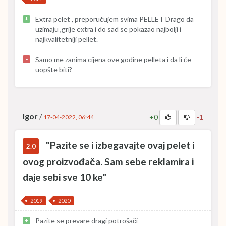
Extra pelet , preporučujem svima PELLET Drago da
+
uzimaju ,grije extra i do sad se pokazao najbolji i
najkvalitetniji pellet.
Samo me zanima cijena ove godine pelleta i da li će
-
uopšte biti?
Igor
/
+0
-1
17-04-2022, 06:44
"Pazite se i izbegavajte ovaj pelet i
2.0
ovog proizvođača. Sam sebe reklamira i
daje sebi sve 10 ke"
2019
2020
Pazite se prevare dragi potrošači
+