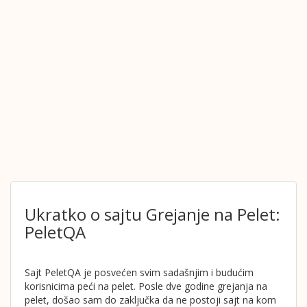
Ukratko o sajtu Grejanje na Pelet:
PeletQA
Sajt PeletQA je posvećen svim sadašnjim i budućim
korisnicima peći na pelet. Posle dve godine grejanja na
pelet, došao sam do zaključka da ne postoji sajt na kom