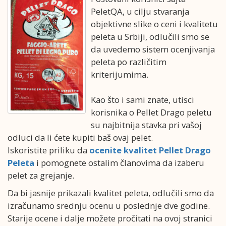
PeletQA, u cilju stvaranja
objektivne slike o ceni i kvalitetu
peleta u Srbiji, odlučili smo se
da uvedemo sistem ocenjivanja
peleta po različitim
kriterijumima.
Kao što i sami znate, utisci
korisnika o Pellet Drago peletu
su najbitnija stavka pri vašoj
odluci da li ćete kupiti baš ovaj pelet.
Iskoristite priliku da
ocenite kvalitet Pellet Drago
Peleta
i pomognete ostalim članovima da izaberu
pelet za grejanje.
Da bi jasnije prikazali kvalitet peleta, odlučili smo da
izračunamo srednju ocenu u poslednje dve godine.
Starije ocene i dalje možete pročitati na ovoj stranici