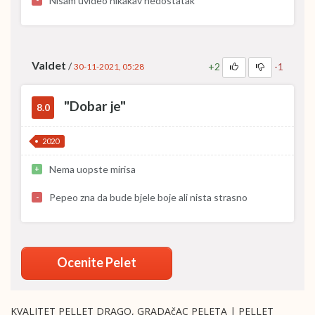
Nisam uvideo nikakav nedostatak
-
Valdet
/
+2
-1
30-11-2021, 05:28
"Dobar je"
8.0
2020
Nema uopste mirisa
+
Pepeo zna da bude bjele boje ali nista strasno
-
Ocenite Pelet
KVALITET PELLET DRAGO, GRADAčAC PELETA | PELLET