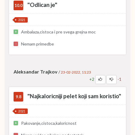
"Odlican je"
10.0
2021
Ambalaza,cistoca i pre svega grejna moc
+
Nemam primedbe
-
Aleksandar Trajkov
/
23-02-2022, 11:23
+2
-1
"Najkaloricniji pelet koji sam koristio"
9.8
2021
Pakovanje,cistoca,kaloricnost
+