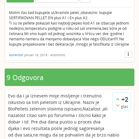
Molim Vas kad kupujete uUkrainski pelet ,obavezno kupujte
SERTIFIKOVAN PELLET EN plus A1 i En plus A2.
Ti su se pellete pokazali kao najbolji:pepeo kod A1 se izbacuje jednom
nedeljno,temperaturu podigne u roku od sat vremena,bez kore je od
četinara.Mi smo kupili od jednog uvoznika u Vršcu već dve godine i
nemamo nameru da menjamo dobavljača Više nego ODLIčan!!!! Ne
kupujte prepakovane i bez deklaracije ,mnogo je falsifikata iz Ukrajine
komentar
januar 16, 2018
-
anonimno
9 Odgovora
Evo da i ja iznesem moje misljenje i trenutno
+2
iskustvo sa tim peletom iz Ukrajine. Naziv je
glas
BioPellets zelenim slovima ispisano,Nazalost ,ali
nazalost citao sam po forumima i slicno kako je
dobar i td. Pre dva dana pustio u proces dva
djaka i evo rezultata posle jednog sagorevanja
od dva sata,ne mogu da se pohvalim da je brzo nabio