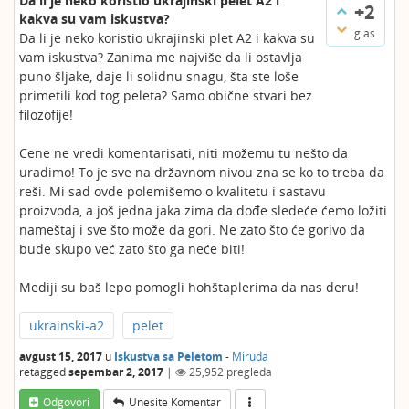
Da li je neko koristio ukrajinski pelet A2 i
+2
kakva su vam iskustva?
glas
Da li je neko koristio ukrajinski plet A2 i kakva su
vam iskustva? Zanima me najviše da li ostavlja
puno šljake, daje li solidnu snagu, šta ste loše
primetili kod tog peleta? Samo obične stvari bez
filozofije!
Cene ne vredi komentarisati, niti možemu tu nešto da
uradimo! To je sve na državnom nivou zna se ko to treba da
reši. Mi sad ovde polemišemo o kvalitetu i sastavu
proizvoda, a još jedna jaka zima da dođe sledeće ćemo ložiti
nameštaj i sve što može da gori. Ne zato što će gorivo da
bude skupo već zato što ga neće biti!
Mediji su baš lepo pomogli hohštaplerima da nas deru!
ukrainski-a2
pelet
avgust 15, 2017
u
Iskustva sa Peletom
-
Miruda
retagged
sepembar 2, 2017
|
25,952
pregleda
Odgovori
Unesite Komentar