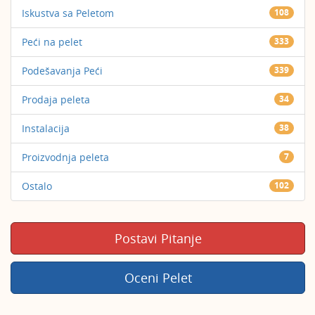
Iskustva sa Peletom
108
Peći na pelet
333
Podešavanja Peći
339
Prodaja peleta
34
Instalacija
38
Proizvodnja peleta
7
Ostalo
102
Postavi Pitanje
Oceni Pelet