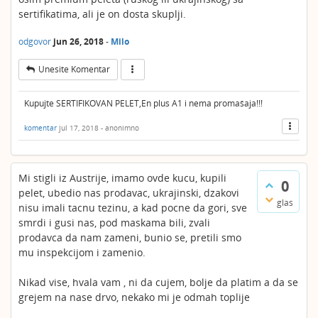
sertifikatima, ali je on dosta skuplji.
odgovor
jun 26, 2018
-
Milo
Unesite Komentar
Kupujte SERTIFIKOVAN PELET,En plus A1 i nema promašaja!!!
komentar
jul 17, 2018
-
anonimno
Mi stigli iz Austrije, imamo ovde kucu, kupili
0
pelet, ubedio nas prodavac, ukrajinski, dzakovi
glas
nisu imali tacnu tezinu, a kad pocne da gori, sve
smrdi i gusi nas, pod maskama bili, zvali
prodavca da nam zameni, bunio se, pretili smo
mu inspekcijom i zamenio.
Nikad vise, hvala vam , ni da cujem, bolje da platim a da se
grejem na nase drvo, nekako mi je odmah toplije