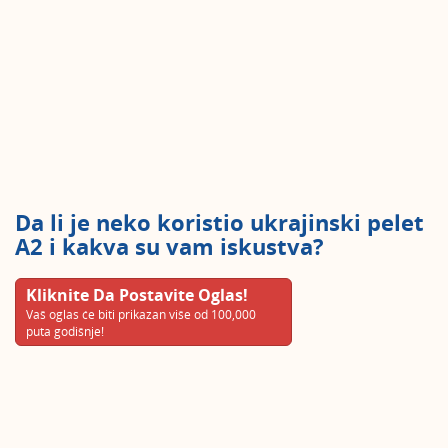
Da li je neko koristio ukrajinski pelet
A2 i kakva su vam iskustva?
Kliknite Da Postavite Oglas!
Vaš oglas će biti prikazan više od 100,000
puta godišnje!