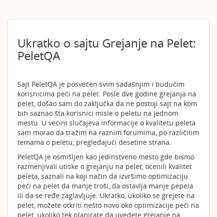
Ukratko o sajtu Grejanje na Pelet:
PeletQA
Sajt PeletQA je posvećen svim sadašnjim i budućim
korisnicima peći na pelet. Posle dve godine grejanja na
pelet, došao sam do zaključka da ne postoji sajt na kom
bih saznao šta korisnici misle o peletu na jednom
mestu. U većini slučajeva informacije o kvalitetu peleta
sam morao da tražim na raznim forumima, po različitim
temama o peletu, pregledajući desetine strana.
PeletQA je osmišljen kao jedinstveno mesto gde bismo
razmenjivali utiske o grejanju na pelet, ocenili kvalitet
peleta, saznali na koji način da izvršimo optimizaciju
peći na pelet da manje troši, da ostavlja manje pepela
ili da se ređe zaglavljuje. Ukratko, ukoliko se grejete na
pelet, možete otkriti nešto novo oko optimizacije peći na
pelet, ukoliko tek planirate da uvedete grejanje na