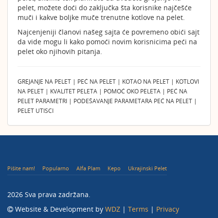
pelet, možete doći do zaključka šta korisnike najčešće
muči i kakve boljke muče trenutne kotlove na pelet.
Najcenjeniji članovi našeg sajta će povremeno obići sajt
da vide mogu li kako pomoći novim korisnicima peći na
pelet oko njihovih pitanja.
GREJANJE NA PELET | PEĆ NA PELET | KOTAO NA PELET | KOTLOVI
NA PELET | KVALITET PELETA | POMOĆ OKO PELETA | PEĆ NA
PELET PARAMETRI | PODEŠAVANJE PARAMETARA PEĆ NA PELET |
PELET UTISCI
Pišite nam!
Popularno
Alfa Plam
Kepo
Ukrajinski Pelet
2026 Sva prava zadržana.
Website & Development by
WDZ
|
Terms
|
Privacy