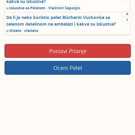
kakva su iskustva?
u
Iskustva sa Peletom
-
Vladimir Saponjic
0
Da li je neko koristio pelet Biotherm Vuckovica sa
1
zelenom detelinom na ambalazi i kakva su iskustva?
u
Ostalo
-
vladanz
Postavi Pitanje
Oceni Pelet