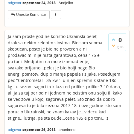
odgovor
sepembar 24, 2018
-
Andjelko
Unesite Komentar
Ja sam prosle godine koristio Ukrainski pelet,
0
dzak sa nekim zelenim slovima. Bio sam veoma
glas
skeptican, posto je bio ne proveren a ni
prodavac mi nije nista garantovao, cena 175 e
po toni. Medjutim na moje iznenadjenje,
svakako prijatno...pelet je bio bolji nego Bio
energi pointotv, duplo manje pepela i sljake. Posedujem
pec "Centrometal...35 kw," u njen spremnik stane 18o
kg...u sezoni sagori ta kilaza od prilike prilike 7-10 dana,
ali ja za taj period ni jednom ne ocistim onu solju ili kako
se vec zove u kojoj sagoreva pelet. Sto znaci da dobro
sagoreva to je bila sezona 2017-18. i ove godine isto sam
porucio Uktrainski, ne znam kakav je...videcu kad
stigne...lutrija, pa sta bude...cena 185 e po toni...:)
odgovor
sepembar 26, 2018
-
anonimno