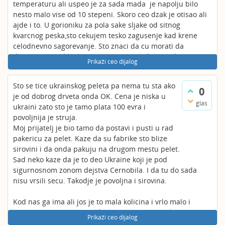
temperaturu ali uspeo je za sada mada je napolju bilo
nesto malo vise od 10 stepeni. Skoro ceo dzak je otisao ali
ajde i to. U gorioniku za pola sake sljake od sitnog
kvarcnog peska,sto cekujem tesko zagusenje kad krene
celodnevno sagorevanje. Sto znaci da cu morati da
dezuram pored kotla bar tri ,cetri puta dnevno da cistim
Prikaži ceo dijalog
gorionik. Inace imam kotao samo na pelet bez dorade vec
fabricki. Prosle zime sam koristio Jela Star i ovakvih ili
Sto se tice ukrainskog peleta pa nema tu sta ako
slicnih problema nisam imao. Ja sam ogorcen atek sledi
0
je od dobrog drveta onda OK. Cena je niska u
zima. Ovo je moje licno iskustvo a za ostale ne znam.
glas
ukraini zato sto je tamo plata 100 evra i
ZAKLJUCAK:Izbegavajte ove ne proverene pelete. P.S. Da ne
povoljnija je struja.
bude da vrsim anti kampanju za ukrajinske a falim nase
Moj prijatelj je bio tamo da postavi i pusti u rad
kupio sam ga jer je ta ista Jela u pred sezoni bila 195e eto
pakericu za pelet. Kaze da su fabrike sto blize
bezobrazluka a mi snalazimo se kako znamo i kako
sirovini i da onda pakuju na drugom mestu pelet.
umemo,i neka nam je bog u pomoci.
Sad neko kaze da je to deo Ukraine koji je pod
sigurnosnom zonom dejstva Cernobila. I da tu do sada
Nadam se da ce ovo nekom koristiti i da dobro razmisli a ja
nisu vrsili secu. Takodje je povoljna i sirovina.
cu sigorno do godine dzak dva pa da probam ,makar bilo i
na plus 35.
Kod nas ga ima ali jos je to mala kolicina i vrlo malo i
povratnog transporta iz ukraine pa je i to problem.
pozzz
Prikaži ceo dijalog