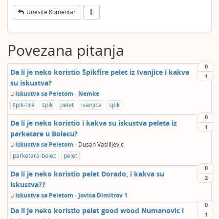
Unesite Komentar
Povezana pitanja
0
Da li je neko koristio Špikfire pelet iz Ivanjice i kakva
1
su iskustva?
u
Iskustva sa Peletom
-
Nemke
špik-fire
špik
pelet
ivanjica
spik
0
Da li je neko koristio i kakva su iskustva peleta iz
1
parketare u Bolecu?
u
Iskustva sa Peletom
-
Dusan Vasilijevic
parketara-bolec
pelet
0
Da li je neko koristio pelet Dorado, i kakva su
2
iskustva??
u
Iskustva sa Peletom
-
Jovica Dimitrov 1
0
Da li je neko koristio pelet good wood Numanovic i
1