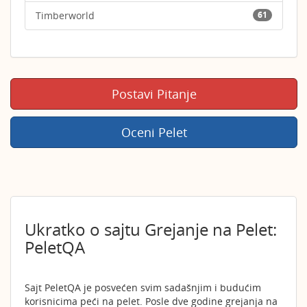
Timberworld
61
Postavi Pitanje
Oceni Pelet
Ukratko o sajtu Grejanje na Pelet:
PeletQA
Sajt PeletQA je posvećen svim sadašnjim i budućim
korisnicima peći na pelet. Posle dve godine grejanja na