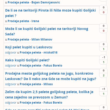
u
Prodaja peleta
-
Bojan Damnjanovic
0
Da li se na teritoriji Pirota ili Niša moze kupiti Golijski
0
pelet ?
u
Prodaja peleta
-
Irena
0
Može li se kupiti Golijski pelet na teritoriji Novog
0
Sada?
u
Prodaja peleta
-
Milan Milanov
0
Koji pelet kupiti u Leskovcu
1
odgovor
u
Prodaja peleta
-
misko016
–1
Kako kupiti Golijski pelet?
1
odgovor
u
Prodaja peleta
-
Fokus Borelo
0
Prodajna mesta golijskog peleta na jugu, konkretno
2
Leskovac? Da li neko zna Gde se može kupiti na jugu?
odgovor
u
Prodaja peleta
-
Miloss
+1
Zelim da kupim 2,5 palete golijskog peleta, kolika je
1
cena zajedno sa prevozom u Zemun?
odgovor
u
Prodaja peleta
-
Fokus Borelo
0