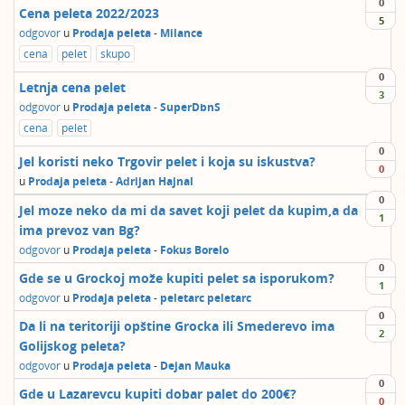
0
Cena peleta 2022/2023
5
odgovor
u
Prodaja peleta
-
Milance
cena
pelet
skupo
0
Letnja cena pelet
3
odgovor
u
Prodaja peleta
-
SuperDbnS
cena
pelet
0
Jel koristi neko Trgovir pelet i koja su iskustva?
0
u
Prodaja peleta
-
Adrijan Hajnal
0
Jel moze neko da mi da savet koji pelet da kupim,a da
1
ima prevoz van Bg?
odgovor
u
Prodaja peleta
-
Fokus Borelo
0
Gde se u Grockoj može kupiti pelet sa isporukom?
1
odgovor
u
Prodaja peleta
-
peletarc peletarc
0
Da li na teritoriji opštine Grocka ili Smederevo ima
2
Golijskog peleta?
odgovor
u
Prodaja peleta
-
Dejan Mauka
0
Gde u Lazarevcu kupiti dobar palet do 200€?
0