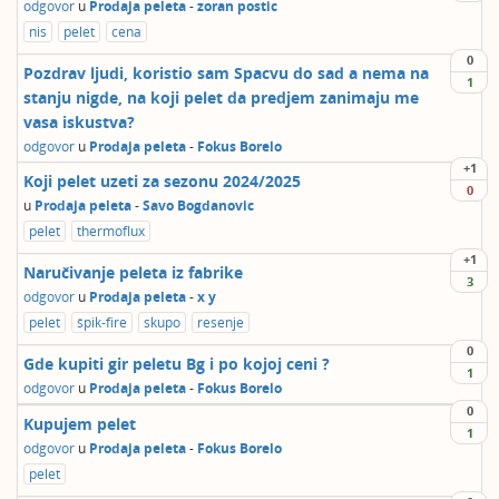
odgovor
u
Prodaja peleta
-
zoran postic
nis
pelet
cena
0
Pozdrav ljudi, koristio sam Spacvu do sad a nema na
1
stanju nigde, na koji pelet da predjem zanimaju me
vasa iskustva?
odgovor
u
Prodaja peleta
-
Fokus Borelo
+1
Koji pelet uzeti za sezonu 2024/2025
0
u
Prodaja peleta
-
Savo Bogdanovic
pelet
thermoflux
+1
Naručivanje peleta iz fabrike
3
odgovor
u
Prodaja peleta
-
x y
pelet
špik-fire
skupo
resenje
0
Gde kupiti gir peletu Bg i po kojoj ceni ?
1
odgovor
u
Prodaja peleta
-
Fokus Borelo
0
Kupujem pelet
1
odgovor
u
Prodaja peleta
-
Fokus Borelo
pelet