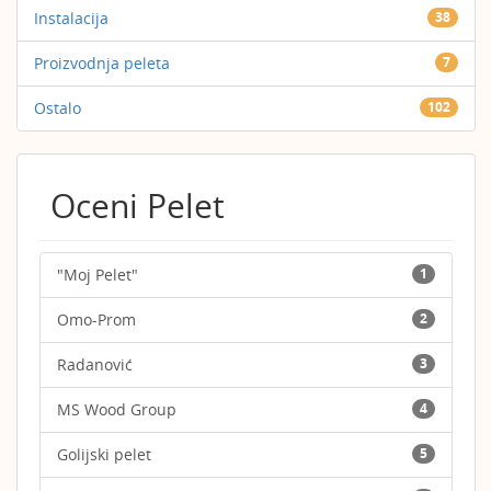
Instalacija
38
Proizvodnja peleta
7
Ostalo
102
Oceni Pelet
"Moj Pelet"
1
Omo-Prom
2
Radanović
3
MS Wood Group
4
Golijski pelet
5