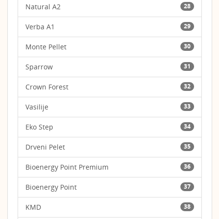
Natural A2
28
Verba A1
29
Monte Pellet
30
Sparrow
31
Crown Forest
32
Vasilije
33
Eko Step
34
Drveni Pelet
35
Bioenergy Point Premium
36
Bioenergy Point
37
KMD
38