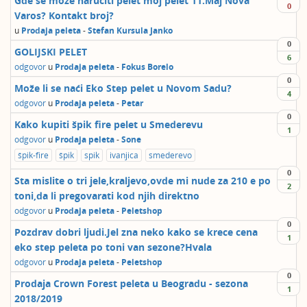
Gde se moze naručiti pelet moj pelet 11.Maj Nova
0
Varos? Kontakt broj?
u
Prodaja peleta
-
Stefan Kursula Janko
0
GOLIJSKI PELET
6
odgovor
u
Prodaja peleta
-
Fokus Borelo
0
Može li se naći Eko Step pelet u Novom Sadu?
4
odgovor
u
Prodaja peleta
-
Petar
0
Kako kupiti špik fire pelet u Smederevu
1
odgovor
u
Prodaja peleta
-
Sone
špik-fire
špik
spik
ivanjica
smederevo
0
Sta mislite o tri jele,kraljevo,ovde mi nude za 210 e po
2
toni,da li pregovarati kod njih direktno
odgovor
u
Prodaja peleta
-
Peletshop
0
Pozdrav dobri ljudi.Jel zna neko kako se krece cena
1
eko step peleta po toni van sezone?Hvala
odgovor
u
Prodaja peleta
-
Peletshop
0
Prodaja Crown Forest peleta u Beogradu - sezona
1
2018/2019