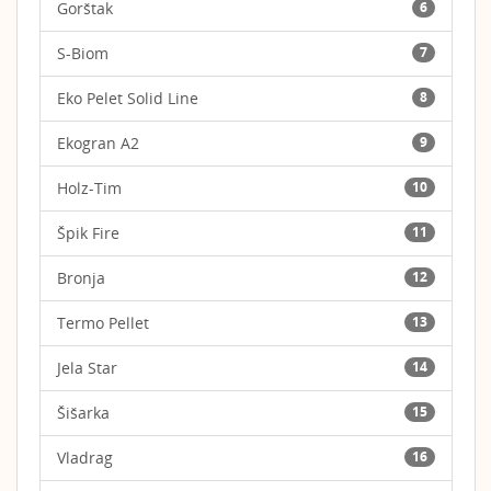
Gorštak
6
S-Biom
7
Eko Pelet Solid Line
8
Ekogran A2
9
Holz-Tim
10
Špik Fire
11
Bronja
12
Termo Pellet
13
Jela Star
14
Šišarka
15
Vladrag
16