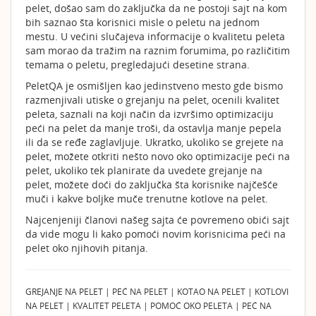
pelet, došao sam do zaključka da ne postoji sajt na kom
bih saznao šta korisnici misle o peletu na jednom
mestu. U većini slučajeva informacije o kvalitetu peleta
sam morao da tražim na raznim forumima, po različitim
temama o peletu, pregledajući desetine strana.
PeletQA je osmišljen kao jedinstveno mesto gde bismo
razmenjivali utiske o grejanju na pelet, ocenili kvalitet
peleta, saznali na koji način da izvršimo optimizaciju
peći na pelet da manje troši, da ostavlja manje pepela
ili da se ređe zaglavljuje. Ukratko, ukoliko se grejete na
pelet, možete otkriti nešto novo oko optimizacije peći na
pelet, ukoliko tek planirate da uvedete grejanje na
pelet, možete doći do zaključka šta korisnike najčešće
muči i kakve boljke muče trenutne kotlove na pelet.
Najcenjeniji članovi našeg sajta će povremeno obići sajt
da vide mogu li kako pomoći novim korisnicima peći na
pelet oko njihovih pitanja.
GREJANJE NA PELET | PEĆ NA PELET | KOTAO NA PELET | KOTLOVI
NA PELET | KVALITET PELETA | POMOĆ OKO PELETA | PEĆ NA