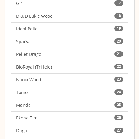
Gir
17
D & D Lukić Wood
18
Ideal Pellet
19
Spačva
20
Pellet Drago
21
BioRoyal (Tri Jele)
22
Nanix Wood
23
Tomo
24
Manda
25
Ekona Tim
26
Duga
27