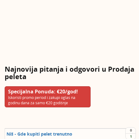
Najnovija pitanja i odgovori u Prodaja
peleta
Specijalna Ponuda: €20/god!
Iskoristi promo period i zakupi oglas na
godinu dana za samo €20 godišnje
0
Niš - Gde kupiti pelet trenutno
1