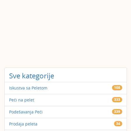
Sve kategorije
Iskustva sa Peletom
108
Peći na pelet
333
Podešavanja Peći
339
Prodaja peleta
34