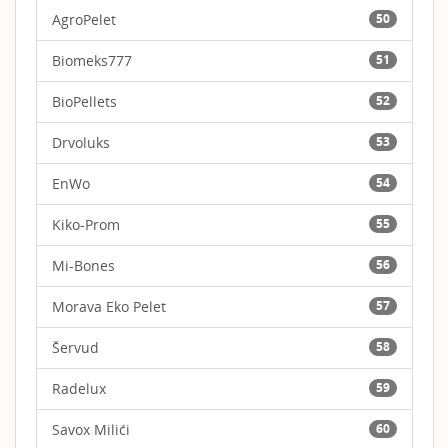
AgroPelet
50
Biomeks777
51
BioPellets
52
Drvoluks
53
EnWo
54
Kiko-Prom
55
Mi-Bones
56
Morava Eko Pelet
57
Šervud
58
Radelux
59
Savox Milići
60