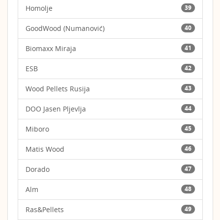
Homolje
39
GoodWood (Numanović)
40
Biomaxx Miraja
41
ESB
42
Wood Pellets Rusija
43
DOO Jasen Pljevlja
44
Miboro
45
Matis Wood
46
Dorado
47
Alm
48
Ras&Pellets
49