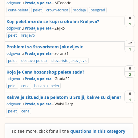
odgovor
u
Prodaja peleta
-
MTodoric
cena-peleta
pelet
crown-forest
prodaja
beograd
0
Koji pelet ima da se kupi u okolini Kraljeva?
1
odgovor
u
Prodaja peleta
-
Zeljko
pelet
kraljevo
+2
Problemi sa Stovaristem Jakovljevic
1
odgovor
u
Prodaja peleta
-
zoran81
pelet
dostava-peleta
stovariste-jakovljevic
0
Koja je Cena bosanskog pelete sada?
2
odgovor
u
Prodaja peleta
-
Grada22
pelet
cena
bosanski-pelet
0
Kakva je situacija sa peletom u Srbiji, kakve su cijene?
1
odgovor
u
Prodaja peleta
-
Walsi Darg
pelet
cena
To see more, click for all the
questions in this category
.