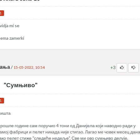
1
vidja mi se
ema zamerki
ања
/
+3
15-05-2022, 10:54
"Сумњиво"
1
ишта
рошле године сам поручио 4 тони од Данијела који наводно ради у
амој фабрици и пелет никада није стигао. Лагао ме човек месец дан
ако пелет стиже "следеће недеље". Све ми ово сумњиво делује.