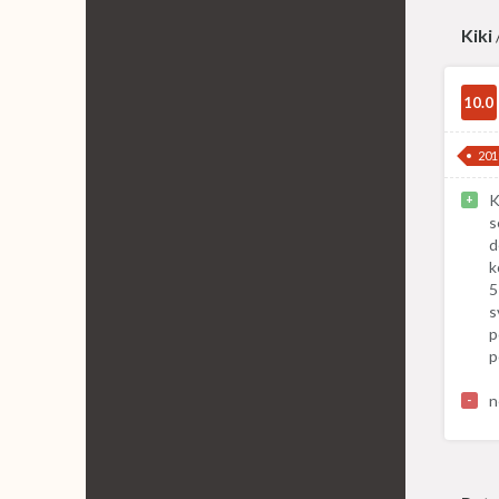
Kiki
10.0
201
K
+
s
d
k
5
s
p
p
n
-