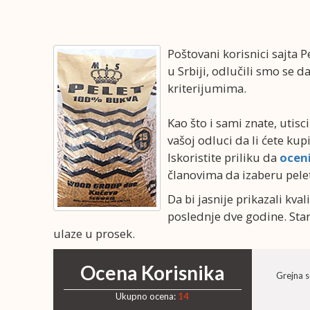
Poštovani korisnici sajta Pe
u Srbiji, odlučili smo se 
kriterijumima.
Kao što i sami znate, utis
vašoj odluci da li ćete kupi
Iskoristite priliku da
ocen
članovima da izaberu pelet
Da bi jasnije prikazali kv
poslednje dve godine. Stari
ulaze u prosek.
Ocena Korisnika
Grejna 
Ukupno ocena:
14