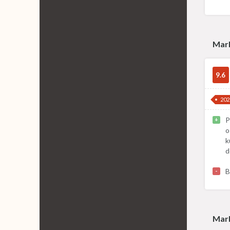
Mar
9.6
202
P
+
o
k
d
B
-
Mar