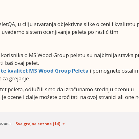
letQA, u cilju stvaranja objektivne slike o ceni i kvalitetu 
da uvedemo sistem ocenjivanja peleta po različitim
ci korisnika o MS Wood Group peletu su najbitnija stavka p
ti baš ovaj pelet.
ite kvalitet MS Wood Group Peleta
i pomognete ostali
 za grejanje.
alitet peleta, odlučili smo da izračunamo srednju ocenu u
je ocene i dalje možete pročitati na ovoj stranici ali one n
sezona: