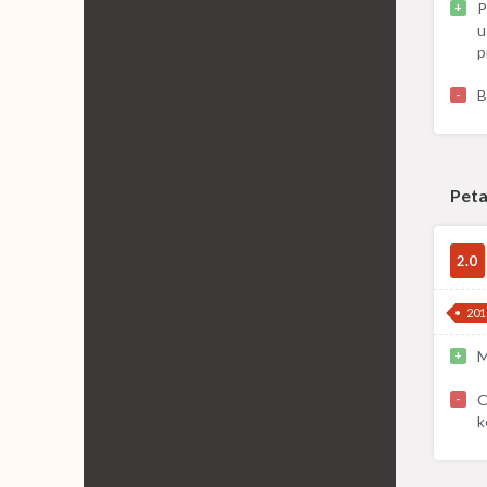
P
+
u
p
B
-
Peta
2.0
201
M
+
O
-
k