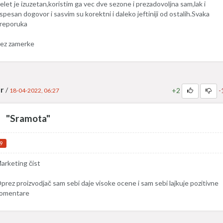
elet je izuzetan,koristim ga vec dve sezone i prezadovoljna sam,lak i
spesan dogovor i sasvim su korektni i daleko jeftiniji od ostalih.Svaka
reporuka
ez zamerke
r
/
+2
-
18-04-2022, 06:27
"Sramota"
9
arketing čist
prez proizvodjač sam sebi daje visoke ocene i sam sebi lajkuje pozitivne
omentare