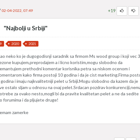
/
+19
02-04-2022, 07:49
"Najbolji u Srbiji"
9
2020
2021
ao neko ko je dugogodisnji saradnik sa firmom Ms wood group i koji vec 
ezone kupujem,preprodajem a i licno koristim,mogu slobodno da
emantujem prethodni komentar korisnika petra sa niskom ocenom i
omentarom kako firma postoji 10 godina i da je cist marketing.Firma posto
 godina i imaju najkvalitetniji pelet u Srbiji.Mogu slobodno da kazem da je
ve ostalo sljam u odnosu na ovaj pelet.Srdacan pozdrav konkurenciji,nem
otrebe za ovako nesto,mogli bi da pravite kvalitetan pelet a ne da sedite
o forumima i da pljujete druge!
emam zamerke