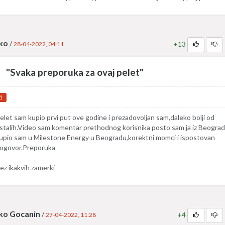
ko
/
+13
28-04-2022, 04:11
"Svaka preporuka za ovaj pelet"
1
elet sam kupio prvi put ove godine i prezadovoljan sam,daleko bolji od
stalih.Video sam komentar prethodnog korisnika posto sam ja iz Beogra
upio sam u Milestone Energy u Beogradu,korektni momci i ispostovan
ogovor.Preporuka
ez ikakvih zamerki
ko Gocanin
/
+4
27-04-2022, 11:28