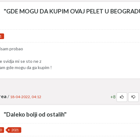
"GDE MOGU DA KUPIM OVAJ PELET U BEOGRAD
1
isam probao
e svidja mi se sto ne z
am gde mogu da ga kupim !
rea
/
+8
18-04-2022, 04:12
"Daleko bolji od ostalih"
0
2021