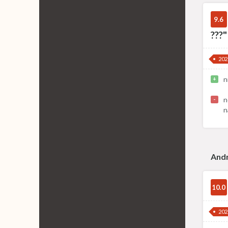
9.6
???"
202
n
+
n
-
n
And
10.0
202