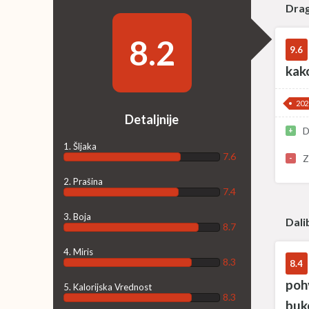
Dra
8.2
9.6
kak
202
Detaljnije
D
+
1. Šljaka
7.6
Z
-
2. Prašina
7.4
3. Boja
Dali
8.7
4. Miris
8.3
8.4
pohv
5. Kalorijska Vrednost
8.3
buk