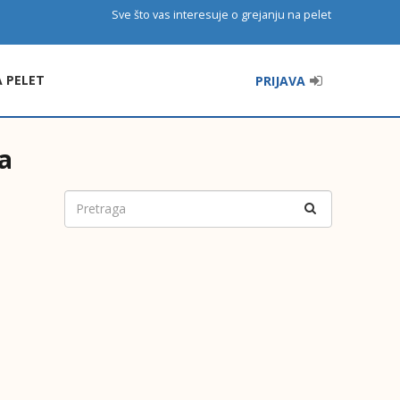
Sve što vas interesuje o grejanju na pelet
A PELET
PRIJAVA
a