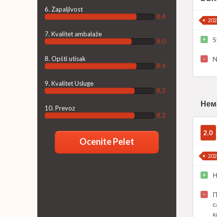
6. Zapaljivost
8.4
202
7. Kvalitet ambalaže
S
+
8.0
8. Opšti utisak
N
-
8.4
9. Kvalitet Usluge
8.3
Нем
10. Prevoz
8.3
2.0
Ocenite Pelet
202
Н
+
П
-
с
к