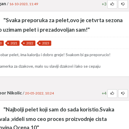
gan
/
+3
16-10-2023, 11:49
"Svaka preporuka za pelet,ovo je cetvrta sezona
o uzimam pelet i prezadovoljan sam!"
0
2021
2022
2023
obar pelet, ima kaloriju i dobro greje! Svakom bi ga preporucio!
amerka za dzakove, malo su slaviji dzakovi i lako se cepaju
bor Nikolic
/
+4
20-05-2022, 10:24
"Najbolji pelet koji sam do sada koristio.Svaka
ala ,videli smo ceo proces proizvodnje cista
ovina.Ocena 10"