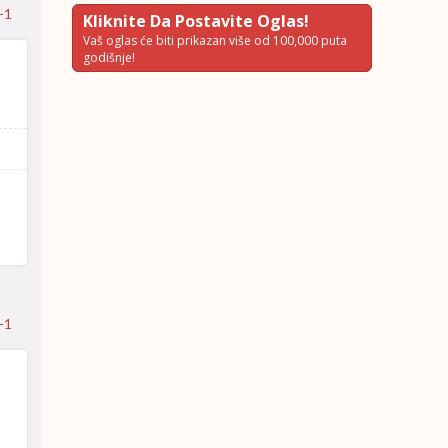
-1
Kliknite Da Postavite Oglas!
Vaš oglas će biti prikazan više od 100,000 puta
godišnje!
-1