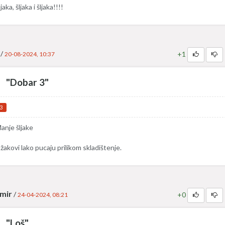
ljaka, šljaka i šljaka!!!!
/
+1
20-08-2024, 10:37
"Dobar 3"
3
anje šljake
žakovi lako pucaju prilikom skladištenje.
mir
/
+0
24-04-2024, 08:21
"Loš"