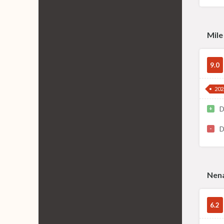
Mile
9.0
202
D
+
D
-
Nena
6.2