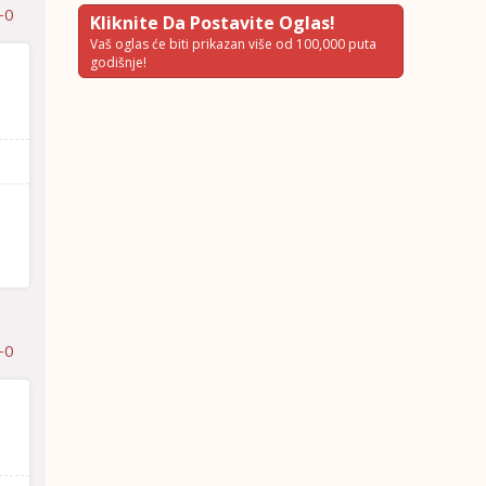
-0
Kliknite Da Postavite Oglas!
Vaš oglas će biti prikazan više od 100,000 puta
godišnje!
-0