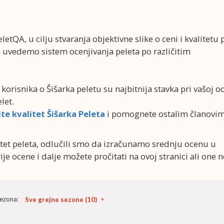
letQA, u cilju stvaranja objektivne slike o ceni i kvalitetu 
da uvedemo sistem ocenjivanja peleta po različitim
i korisnika o Šišarka peletu su najbitnija stavka pri vašoj o
elet.
te kvalitet Šišarka Peleta
i pomognete ostalim članovi
alitet peleta, odlučili smo da izračunamo srednju ocenu u
je ocene i dalje možete pročitati na ovoj stranici ali one n
sezona: