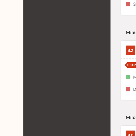
Š
-
Mile
8.2
202
M
+
D
-
Milo
8.0