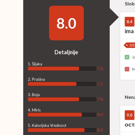
Slo
8.0
8.4
ima 
202
Detaljnije
I
+
1. Šljaka
7.6
M
-
2. Prašina
7.2
3. Boja
Nena
7.6
4. Miris
8.0
9.0
ост
5. Kalorijska Vrednost
8.4