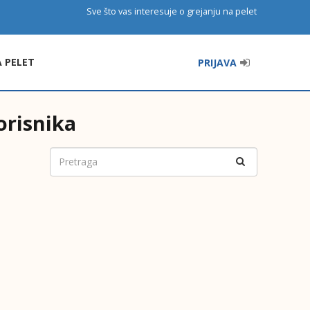
Sve što vas interesuje o grejanju na pelet
A PELET
PRIJAVA
orisnika