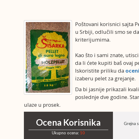
Poštovani korisnici sajta Pe
u Srbiji, odlučili smo se 
kriterijumima.
Kao što i sami znate, utisc
da li ćete kupiti baš ovaj p
Iskoristite priliku da
oceni
izaberu pelet za grejanje.
Da bi jasnije prikazali kv
poslednje dve godine. Stari
ulaze u prosek.
Ocena Korisnika
Grejna 
Ukupno ocena:
10