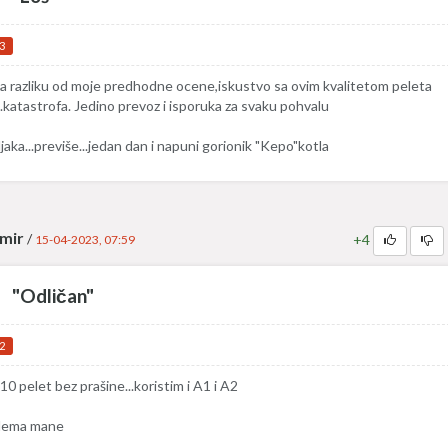
3
a razliku od moje predhodne ocene,iskustvo sa ovim kvalitetom peleta
...katastrofa. Jedino prevoz i isporuka za svaku pohvalu
ljaka...previše...jedan dan i napuni gorionik "Kepo"kotla
mir
/
+4
15-04-2023, 07:59
"Odličan"
2
10 pelet bez prašine...koristim i A1 i A2
ema mane