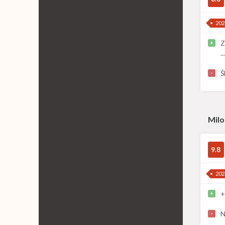
202
Z
+
.
Š
-
Milo
9.8
202
+
+
N
-