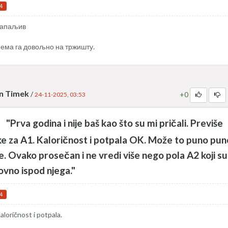
4
апаљив
ема га довољно на тржишту.
n Timek
/
+0
24-11-2025, 03:53
"Prva godina i nije baš kao što su mi pričali. Previše
ake za A1. Kaloričnost i potpala OK. Može to puno pun
e. Ovako prosečan i ne vredi više nego pola A2 koji su
ovno ispod njega."
4
aloričnost i potpala.