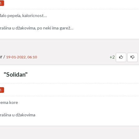
1
alo pepela, kaloricnost…
rašina u džakovima, po neki ima garež…
r
/
+2
19-01-2022, 06:10
"Solidan"
1
ema kore
rašina u džakovima