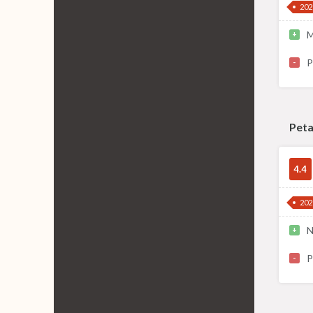
202
M
+
P
-
Peta
4.4
202
N
+
P
-