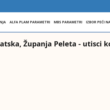
NJA
ALFA PLAM PARAMETRI
MBS PARAMETRI
IZBOR PEĆI N
atska, Županja Peleta - utisci k