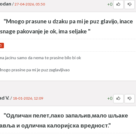
bodan
/
+0
27-04-2026, 05:50
"Mnogo prasune u dzaku pa mi je puz glavijo, inace
snage pakovanje je ok, ima seljake "
5
ma jacinu samo da nema te prasine bilo bi ok
nogo prasine pa mi je puz zaglavljivao
d V.
/
+0
18-01-2026, 12:09
"Одличан пелет,лако запаљив,мало шљаке
авља и одлична калоријска вредност."