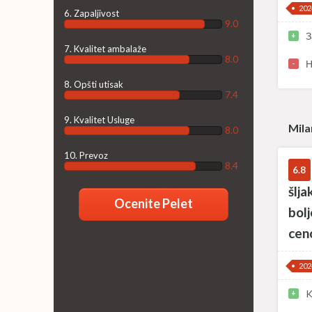
202
6. Zapaljivost
9.0
З
+
7. Kvalitet ambalaže
8.0
Н
-
8. Opšti utisak
7.4
9. Kvalitet Usluge
Mila
8.0
10. Prevoz
8.4
6.8
šlj
Ocenite Pelet
bolj
cen
202
K
+