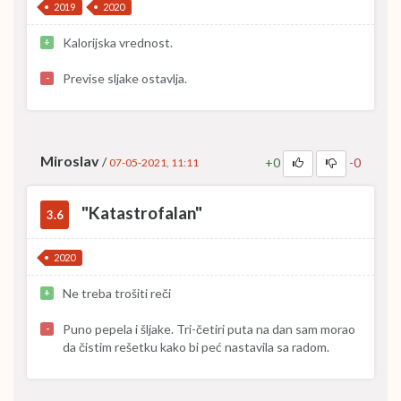
2019
2020
Kalorijska vrednost.
+
Previse sljake ostavlja.
-
Miroslav
/
+0
-0
07-05-2021, 11:11
"Katastrofalan"
3.6
2020
Ne treba trošiti reči
+
Puno pepela i šljake. Tri-četiri puta na dan sam morao
-
da čistim rešetku kako bi peć nastavila sa radom.