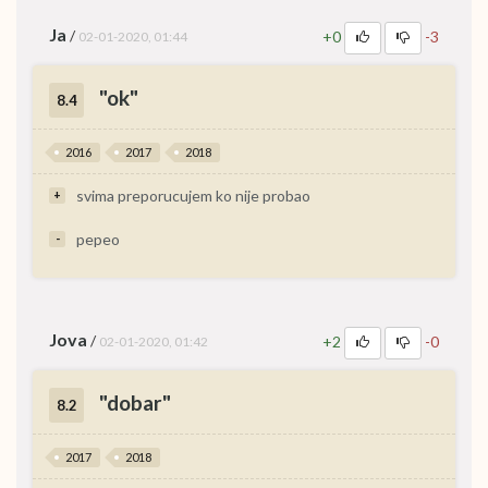
Ja
/
+0
-3
02-01-2020, 01:44
"ok"
8.4
2016
2017
2018
svima preporucujem ko nije probao
+
pepeo
-
Jova
/
+2
-0
02-01-2020, 01:42
"dobar"
8.2
2017
2018