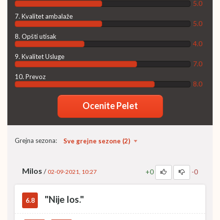
5.0
7. Kvalitet ambalaže
5.0
8. Opšti utisak
4.0
9. Kvalitet Usluge
7.0
10. Prevoz
8.0
Ocenite Pelet
Grejna sezona:
Milos
/
+0
-0
02-09-2021, 10:27
"Nije los."
6.8