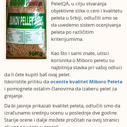
PeletQA, u cilju stvaranja
objektivne slike o ceni i kvalitetu
peleta u Srbiji, odlučili smo se
da uvedemo sistem ocenjivanja
peleta po različitim
kriterijumima.
Kao što i sami znate, utisci
korisnika o Miboro peletu su
najbitnija stavka pri vašoj odluci
da li ćete kupiti baš ovaj pelet.
Iskoristite priliku da
ocenite kvalitet Miboro Peleta
i pomognete ostalim članovima da izaberu pelet za
grejanje.
Da bi jasnije prikazali kvalitet peleta, odlučili smo da
izračunamo srednju ocenu u poslednje dve godine.
Starije ocene i dalje možete pročitati na ovoj stranici
ali one ne ulaze u prosek.