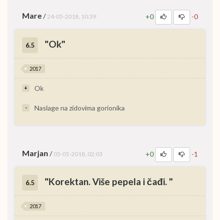
Mare
/
+0
-0
24-05-2018, 10:39
"Ok"
6.5
2017
Ok
+
Naslage na zidovima gorionika
-
Marjan
/
+0
-1
05-05-2018, 02:03
"Korektan. Više pepela i čađi. "
6.5
2017