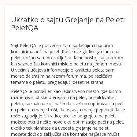
Ukratko o sajtu Grejanje na Pelet:
PeletQA
Sajt PeletQA je posvećen svim sadašnjim i budućim
korisnicima peći na pelet. Posle dve godine grejanja na
pelet, došao sam do zaključka da ne postoji sajt na kom
bih saznao šta korisnici misle o peletu na jednom mestu.
U većini slučajeva informacije o kvalitetu peleta sam
morao da tražim na raznim forumima, po različitim
temama o peletu, pregledajući desetine strana.
PeletQA je osmišljen kao jedinstveno mesto gde bismo
razmenjivali utiske o grejanju na pelet, ocenili kvalitet
peleta, saznali na koji način da izvršimo optimizaciju peći
na pelet da manje troši, da ostavlja manje pepela ili da se
ređe zaglavljuje. Ukratko, ukoliko se grejete na pelet,
možete otkriti nešto novo oko optimizacije peći na pelet,
ukoliko tek planirate da uvedete grejanje na pelet,
možete doći do zaključka šta korisnike najčešće muči i