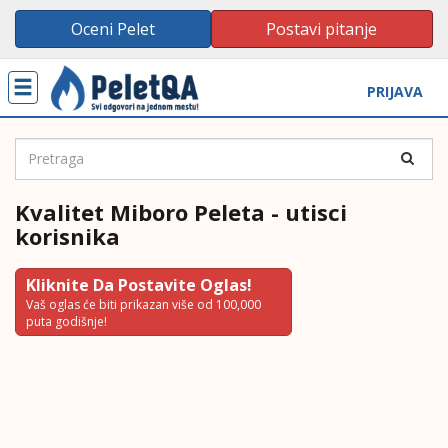
Oceni Pelet
Postavi pitanje
Toggle
PRIJAVA
navigation
Kvalitet Miboro Peleta - utisci
korisnika
Kliknite Da Postavite Oglas!
Vaš oglas će biti prikazan više od 100,000
puta godišnje!