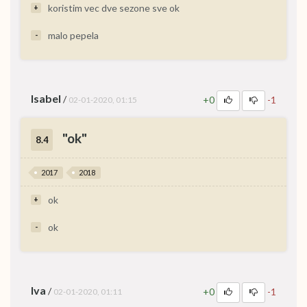
koristim vec dve sezone sve ok
+
malo pepela
-
Isabel
/
+0
-1
02-01-2020, 01:15
"ok"
8.4
2017
2018
ok
+
ok
-
Iva
/
+0
-1
02-01-2020, 01:11