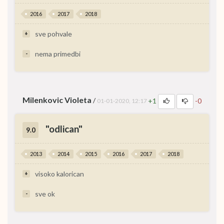
2016
2017
2018
sve pohvale
+
nema primedbi
-
Milenkovic Violeta
/
+1
-0
01-01-2020, 12:17
"odlican"
9.0
2013
2014
2015
2016
2017
2018
visoko kalorican
+
sve ok
-