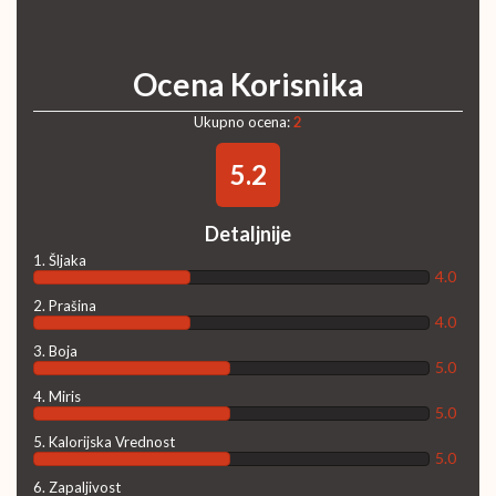
Ocena Korisnika
Ukupno ocena:
2
5.2
Detaljnije
1. Šljaka
4.0
2. Prašina
4.0
3. Boja
5.0
4. Miris
5.0
5. Kalorijska Vrednost
5.0
6. Zapaljivost