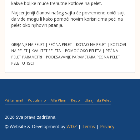
kakve boljke muče trenutne kotlove na pelet.
Najcenjeniji članovi našeg sajta će povremeno obići sajt
da vide mogu li kako pomoći novim korisnicima peći na
pelet oko njihovih pitanja.
GREJANJE NA PELET | PEĆ NA PELET | KOTAO NA PELET | KOTLOVI
NA PELET | KVALITET PELETA | POMOĆ OKO PELETA | PEĆ NA
PELET PARAMETRI | PODEŠAVANJE PARAMETARA PEĆ NA PELET |
PELET UTISCI
Pišite nam!
Popularno
Alfa Plam
Kepo
Ukrajinski Pelet
2026 Sva prava zadržana.
Website & Development by
WDZ
|
Terms
|
Privacy