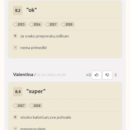
"ok"
8.2
2015
2016
2017
2018
za svaku preporuku,odlican
+
nema primedbi
-
Valentina
/
+0
-1
02-01-2020, 01:09
"super"
8.4
2017
2018
visoko kalorican,sve pohvale
+
preporucujem
-