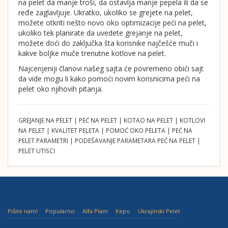
na pelet da manje troši, da ostavlja manje pepela ili da se
ređe zaglavljuje. Ukratko, ukoliko se grejete na pelet,
možete otkriti nešto novo oko optimizacije peći na pelet,
ukoliko tek planirate da uvedete grejanje na pelet,
možete doći do zaključka šta korisnike najčešće muči i
kakve boljke muče trenutne kotlove na pelet.
Najcenjeniji članovi našeg sajta će povremeno obići sajt
da vide mogu li kako pomoći novim korisnicima peći na
pelet oko njihovih pitanja.
GREJANJE NA PELET | PEĆ NA PELET | KOTAO NA PELET | KOTLOVI
NA PELET | KVALITET PELETA | POMOĆ OKO PELETA | PEĆ NA
PELET PARAMETRI | PODEŠAVANJE PARAMETARA PEĆ NA PELET |
PELET UTISCI
Pišite nam!
Popularno
Alfa Plam
Kepo
Ukrajinski Pelet