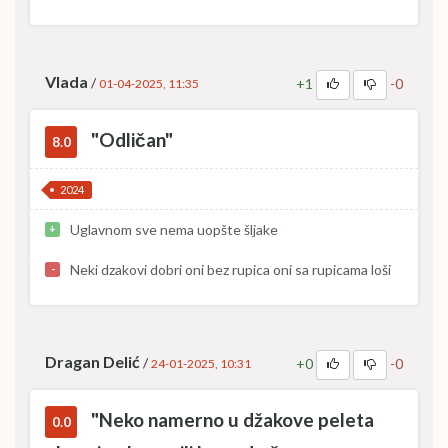
Vlada
/
+1
-0
01-04-2025, 11:35
"Odličan"
8.0
2024
Uglavnom sve nema uopšte šljake
+
Neki dzakovi dobri oni bez rupica oni sa rupicama loši
-
Dragan Delić
/
+0
-0
24-01-2025, 10:31
"Neko namerno u džakove peleta
0.0