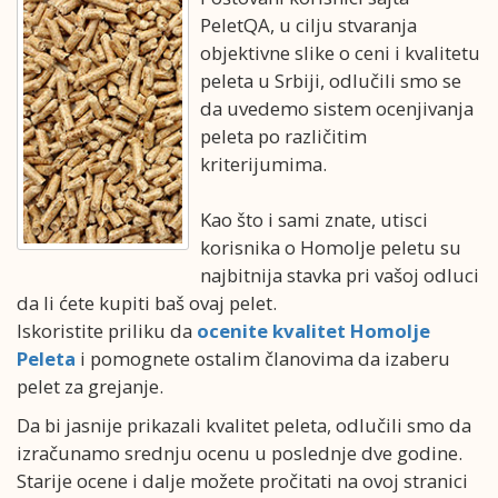
PeletQA, u cilju stvaranja
objektivne slike o ceni i kvalitetu
peleta u Srbiji, odlučili smo se
da uvedemo sistem ocenjivanja
peleta po različitim
kriterijumima.
Kao što i sami znate, utisci
korisnika o Homolje peletu su
najbitnija stavka pri vašoj odluci
da li ćete kupiti baš ovaj pelet.
Iskoristite priliku da
ocenite kvalitet Homolje
Peleta
i pomognete ostalim članovima da izaberu
pelet za grejanje.
Da bi jasnije prikazali kvalitet peleta, odlučili smo da
izračunamo srednju ocenu u poslednje dve godine.
Starije ocene i dalje možete pročitati na ovoj stranici