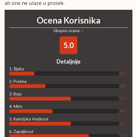
ali one ne ulaze u prosek.
Ocena Korisnika
Ukupno ocena:
6
5.0
Detaljnije
1. Šljaka
2.3
2. Prašina
3.3
3. Boja
5.7
4. Miris
4.0
5. Kalorijska Vrednost
5.7
6. Zapaljivost
7.3