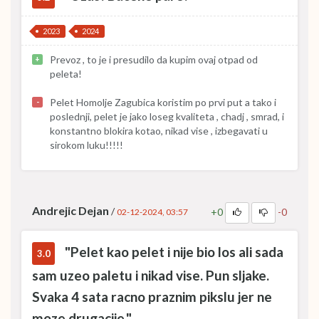
2023
2024
Prevoz , to je i presudilo da kupim ovaj otpad od
+
peleta!
Pelet Homolje Zagubica koristim po prvi put a tako i
-
poslednji, pelet je jako loseg kvaliteta , chadj , smrad, i
konstantno blokira kotao, nikad vise , izbegavati u
sirokom luku!!!!!
Andrejic Dejan
/
+0
-0
02-12-2024, 03:57
"Pelet kao pelet i nije bio los ali sada
3.0
sam uzeo paletu i nikad vise. Pun sljake.
Svaka 4 sata racno praznim pikslu jer ne
moze drugacije."