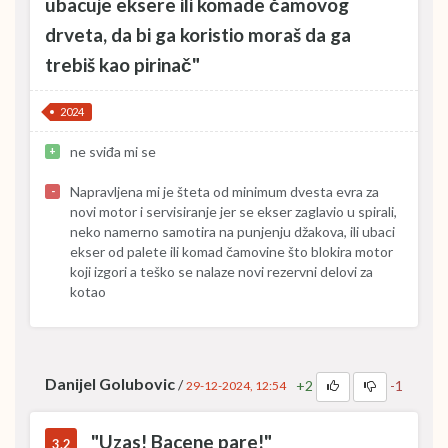
ubacuje eksere ili komade čamovog
drveta, da bi ga koristio moraš da ga
trebiš kao pirinač"
2024
ne sviđa mi se
+
Napravljena mi je šteta od minimum dvesta evra za
-
novi motor i servisiranje jer se ekser zaglavio u spirali,
neko namerno samotira na punjenju džakova, ili ubaci
ekser od palete ili komad čamovine što blokira motor
koji izgori a teško se nalaze novi rezervni delovi za
kotao
Danijel Golubovic
/
+2
-1
29-12-2024, 12:54
"Uzas! Bacene pare!"
3.2