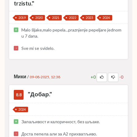
trzistu."
2019
2020
2021
2022
2023
2024
Malo šljake,malo pepela...praznjenje pepeljare jednom
+
u 7 dana.
Sve mi se svidelo.
-
Мики
/
+0
-0
09-08-2025, 12:38
"Добар."
8.8
2024
Запаљивост и калоричност, без шљаке.
+
Доста пепела али за А2 прихватљиво.
-