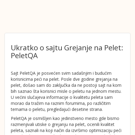
Ukratko o sajtu Grejanje na Pelet:
PeletQA
Sajt PeletQA je posvećen svim sadašnjim i budućim
korisnicima peći na pelet. Posle dve godine grejanja na
pelet, došao sam do zaključka da ne postoji sajt na kom
bih saznao šta korisnici misle o peletu na jednom mestu.
U većini slučajeva informacije o kvalitetu peleta sam
morao da tražim na raznim forumima, po različitim
temama o peletu, pregledajući desetine strana.
PeletQA je osmišljen kao jedinstveno mesto gde bismo
razmenjivali utiske o grejanju na pelet, ocenili kvalitet
peleta, saznali na koji način da izvršimo optimizaciju peći