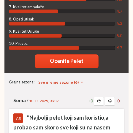
7. Kvalitet ambalaže
4.7
8. Opšti utisak
5.3
9. Kvalitet Usluge
5.0
10. Prevoz
6.7
Ocenite Pelet
Grejna sezona:
Soma
/
+0
-0
10-11-2025, 08:37
"Najbolji pelet koji sam koristio,a
7.0
probao sam skoro sve koji su na nasem