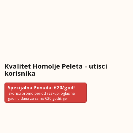
Kvalitet Homolje Peleta - utisci
korisnika
Specijalna Ponuda: €20/god!
Iskoristi promo period i zakupi oglas na
godinu dana za samo €20 godišnje