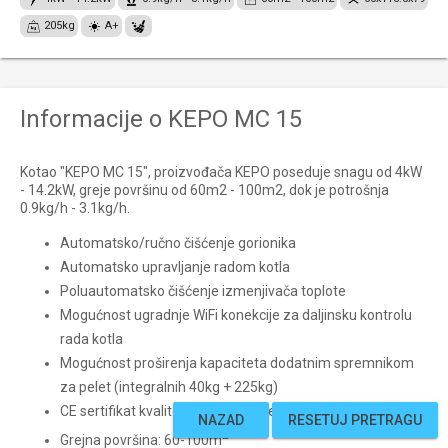
205kg
A+
Informacije o KEPO MC 15
Kotao "KEPO MC 15", proizvođača KEPO poseduje snagu od 4kW
- 14.2kW, greje površinu od 60m2 - 100m2, dok je potrošnja
0.9kg/h - 3.1kg/h.
Automatsko/ručno čišćenje gorionika
Automatsko upravljanje radom kotla
Poluautomatsko čišćenje izmenjivača toplote
Mogućnost ugradnje WiFi konekcije za daljinsku kontrolu
rada kotla
Mogućnost proširenja kapaciteta dodatnim spremnikom
za pelet (integralnih 40kg + 225kg)
CE sertifikat kvaliteta najviše klase (5)
NAZAD
RESETUJ PRETRAGU
2
Grejna površina: 60-100m