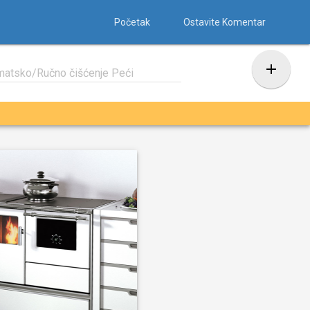
Početak
Ostavite Komentar
add
matsko/Ručno čišćenje Peći