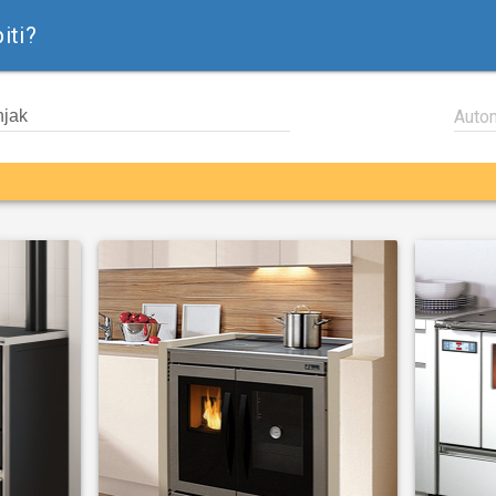
iti?
Auto