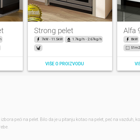
et
Strong pelet
Alfa 
h
7kW - 11.5kW
1.7kg/h - 2.67kg/h
8kW
51m
VIŠE O PROIZVODU
VI
izbora peći na pelet. Bilo da je u pitanju kotao na pelet, peć na vazduh, kot
rebe.