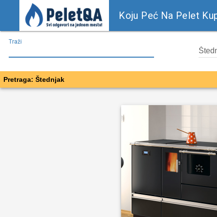
Koju Peć Na Pelet Kup
Traži
Pretraga: Štednjak