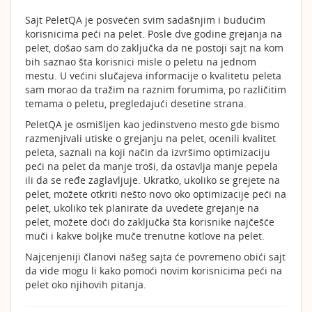
Sajt PeletQA je posvećen svim sadašnjim i budućim
korisnicima peći na pelet. Posle dve godine grejanja na
pelet, došao sam do zaključka da ne postoji sajt na kom
bih saznao šta korisnici misle o peletu na jednom
mestu. U većini slučajeva informacije o kvalitetu peleta
sam morao da tražim na raznim forumima, po različitim
temama o peletu, pregledajući desetine strana.
PeletQA je osmišljen kao jedinstveno mesto gde bismo
razmenjivali utiske o grejanju na pelet, ocenili kvalitet
peleta, saznali na koji način da izvršimo optimizaciju
peći na pelet da manje troši, da ostavlja manje pepela
ili da se ređe zaglavljuje. Ukratko, ukoliko se grejete na
pelet, možete otkriti nešto novo oko optimizacije peći na
pelet, ukoliko tek planirate da uvedete grejanje na
pelet, možete doći do zaključka šta korisnike najčešće
muči i kakve boljke muče trenutne kotlove na pelet.
Najcenjeniji članovi našeg sajta će povremeno obići sajt
da vide mogu li kako pomoći novim korisnicima peći na
pelet oko njihovih pitanja.