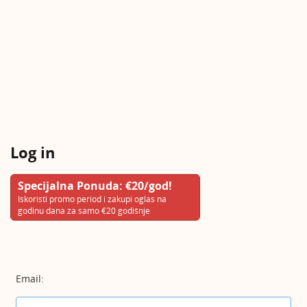
Log in
Specijalna Ponuda: €20/god!
Iskoristi promo period i zakupi oglas na
godinu dana za samo €20 godišnje
Email: