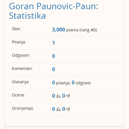
Goran Paunovic-Paun:
Statistika
Skor:
3,000
poena (rang #
0
)
Pitanja:
1
Odgovori:
0
Komentari:
0
Glasanja:
0
0
pitanja,
odgovor
Ocene:
0
0
👍,
👎
Ocenjen(a):
0
0
👍,
👎