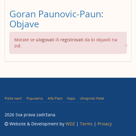
Goran Paunovic-Paun:
Objave
Morate se
ulogovati
ili
registrovati
da bi objavili na
Cl
×
zid.
Pišite nam!
Popularno
Alfa Plam
Kepo
Ukrajinski Pelet
2026 Sva prava zadržana.
Website & Development by
WDZ
|
Terms
|
Privacy