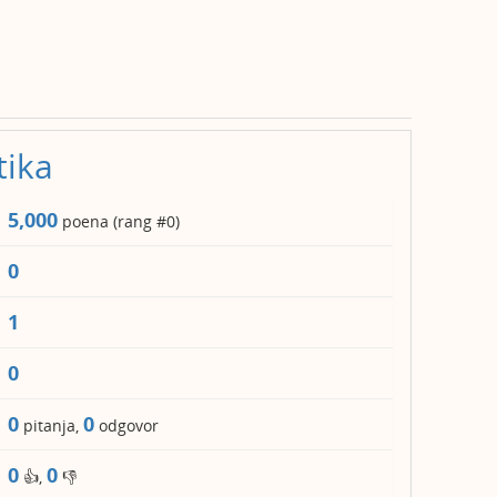
tika
5,000
poena (rang #
0
)
0
1
0
0
0
pitanja,
odgovor
0
0
👍,
👎