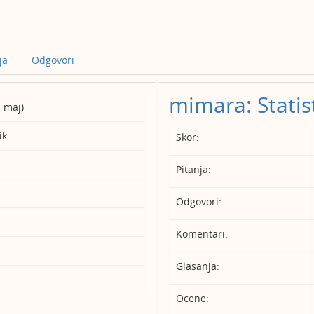
ja
Odgovori
mimara: Statis
. maj)
ik
Skor:
Pitanja:
Odgovori:
Komentari:
Glasanja:
Ocene: