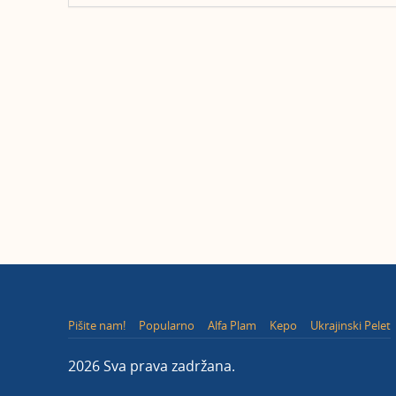
Pišite nam!
Popularno
Alfa Plam
Kepo
Ukrajinski Pelet
2026 Sva prava zadržana.