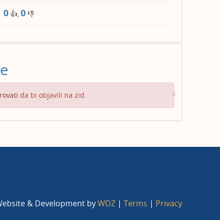
0
0
👍,
👎
ve
Close
×
rovati
da bi objavili na zid.
ebsite & Development by
WDZ
|
Terms
|
Privacy