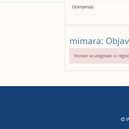
Ocenjen(a):
mimara: Obja
Morate se
ulogovati
ili
regist
W