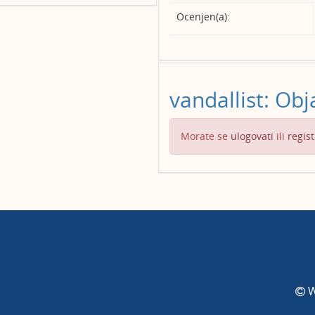
Ocenjen(a):
vandallist: Obj
Morate se
ulogovati
ili
regist
W