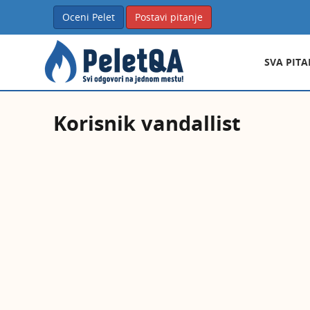
Oceni Pelet
Postavi pitanje
SVA PITA
Korisnik vandallist