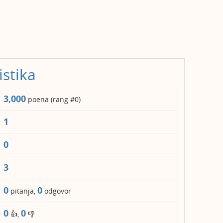
istika
3,000
poena (rang #
0
)
1
0
3
0
0
pitanja,
odgovor
0
0
👍,
👎