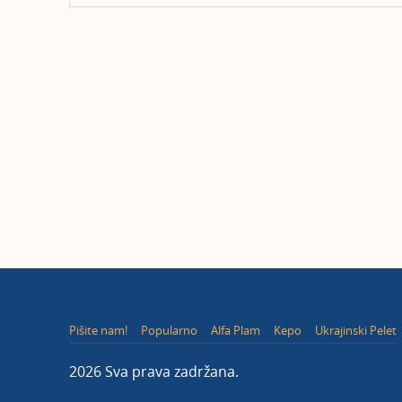
Pišite nam!
Popularno
Alfa Plam
Kepo
Ukrajinski Pelet
2026 Sva prava zadržana.