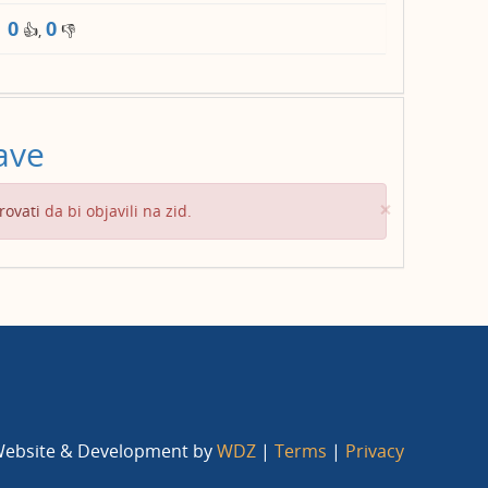
0
0
👍,
👎
ave
Close
×
rovati
da bi objavili na zid.
ebsite & Development by
WDZ
|
Terms
|
Privacy