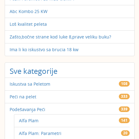
Abc Kombo 25 KW
Loš kvalitet peleta
Zašto,bočne strane kod luke 8,prave veliku buku?
Ima li ko iskustvo sa brucia 18 kw
Sve kategorije
Iskustva sa Peletom
108
Peći na pelet
333
Podešavanja Peći
339
Alfa Plam
141
Alfa Plam: Parametri
20