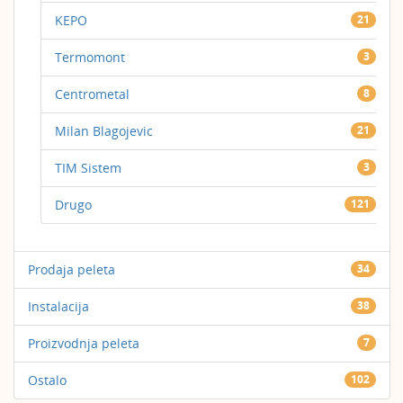
KEPO
21
Termomont
3
Centrometal
8
Milan Blagojevic
21
TIM Sistem
3
Drugo
121
Prodaja peleta
34
Instalacija
38
Proizvodnja peleta
7
Ostalo
102