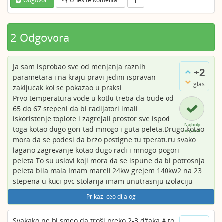
Odgovori
Unesite Komentar
2 Odgovora
Ja sam isprobao sve od menjanja raznih
+2
parametara i na kraju pravi jedini ispravan
glas
zakljucak koi se pokazao u praksi
Prvo temperatura vode u kotlu treba da bude od
65 do 67 stepeni da bi radijatori imali
iskoristenje toplote i zagrejali prostor sve ispod
Najbolji
toga kotao dugo gori tad mnogo i guta peleta.Drugo kotao
odgovor
mora da se podesi da brzo postigne tu tperaturu svako
lagano zagrevanje kotao dugo radi i mnogo pogori
peleta.To su uslovi koji mora da se ispune da bi potrosnja
peleta bila mala.Imam mareli 24kw grejem 140kw2 na 23
stepena u kuci pvc stolarija imam unutrasnju izolaciju
stirropor 3cm kotao radi od ujutru od 7 do uvece 24 i
Prikaži ceo dijalog
trosim dzak peleta nocna temperatura je 17
stepeni.Razmak izmedju ubacivanja peleta sam stavio 8s
Svakako ne bi smeo da troši preko 2-3 džaka.A to