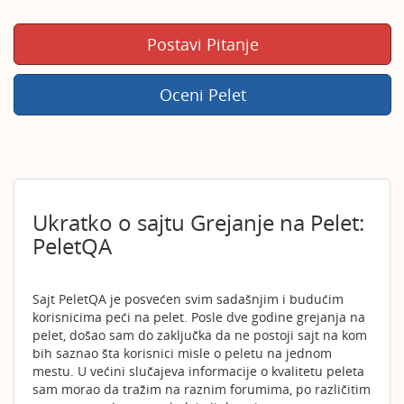
Postavi Pitanje
Oceni Pelet
Ukratko o sajtu Grejanje na Pelet:
PeletQA
Sajt PeletQA je posvećen svim sadašnjim i budućim
korisnicima peći na pelet. Posle dve godine grejanja na
pelet, došao sam do zaključka da ne postoji sajt na kom
bih saznao šta korisnici misle o peletu na jednom
mestu. U većini slučajeva informacije o kvalitetu peleta
sam morao da tražim na raznim forumima, po različitim