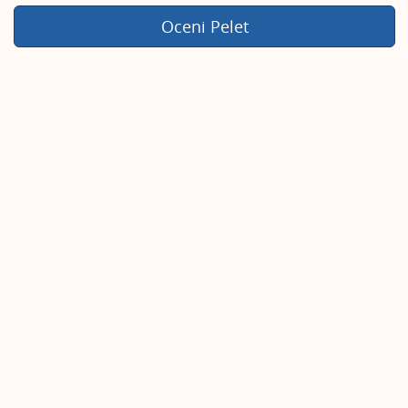
komentar
decembar 19, 2022
-
Momir Stojanović 1
Oceni Pelet