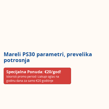
Mareli PS30 parametri, prevelika
potrosnja
Specijalna Ponuda: €20/god!
Iskoristi promo period i zakupi oglas na
godinu dana za samo €20 godišnje