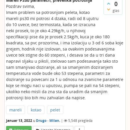
Mareli PS30 parametri, prevelika potrosnja
0
Pozdrav svima,
glas
Imam problem sa potrosnjom peleta, kotao
mareli ps30 mi potrosi 4 dzaka, radi od 8 ujutru
do 10 uvece, bez termostata, kada se izracuna
neki prosek, to je oko 4.29kg/h, u njihovoj
specifikaciji pise da je prosek 2.5kg/h, kuca je oko 180
kvadrata, sa pvc prozorima, i ima izolaciju u 3 od 6 soba koje
grejem, hodnik nije izolovan, sa ovakvim podesavanjima
uvece tek stigne do 60 stepeni, i desava se da u tri dana
napravi sljaku u piksli, stelovao sam podesavanja tako sto
sam smanjivao doziranje, ali sa smanjenim doziranjem
temperatura vode bude oko 53 stepena, parametri za
doziranje su povecani za 1 u odnosu na zvanicne parametre
koje se mogu naci u uputsvu, pumpa se pali na 54 stepeni,
ukoliko neko misli da zna sta da uradim da smanjim
potrosnji bio bih mu zahvalan da napise.
mareli
kotao
pelet
januar 13, 2022
u
Drugo
-
Milan.
|
5,548
pregleda