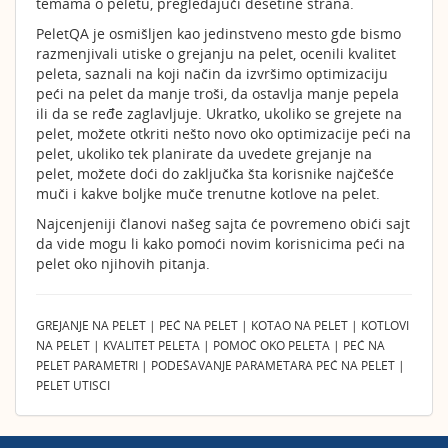
temama o peletu, pregledajući desetine strana.
PeletQA je osmišljen kao jedinstveno mesto gde bismo
razmenjivali utiske o grejanju na pelet, ocenili kvalitet
peleta, saznali na koji način da izvršimo optimizaciju
peći na pelet da manje troši, da ostavlja manje pepela
ili da se ređe zaglavljuje. Ukratko, ukoliko se grejete na
pelet, možete otkriti nešto novo oko optimizacije peći na
pelet, ukoliko tek planirate da uvedete grejanje na
pelet, možete doći do zaključka šta korisnike najčešće
muči i kakve boljke muče trenutne kotlove na pelet.
Najcenjeniji članovi našeg sajta će povremeno obići sajt
da vide mogu li kako pomoći novim korisnicima peći na
pelet oko njihovih pitanja.
GREJANJE NA PELET | PEĆ NA PELET | KOTAO NA PELET | KOTLOVI
NA PELET | KVALITET PELETA | POMOĆ OKO PELETA | PEĆ NA
PELET PARAMETRI | PODEŠAVANJE PARAMETARA PEĆ NA PELET |
PELET UTISCI