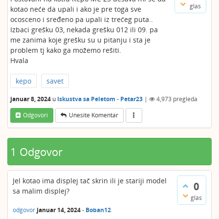
glas
kotao neće da upali i ako je pre toga sve
ocosceno i sređeno pa upali iz trećeg puta..
Izbaci grešku 03, nekada grešku 012 ili 09. pa
me zanima koje grešku su u pitanju i sta je
problem tj kako ga možemo rešiti.
Hvala
kepo
savet
januar 8, 2024
u
Iskustva sa Peletom
-
Petar23
|
4,973
pregleda
Odgovori
Unesite Komentar
1 Odgovor
Jel kotao ima displej tač skrin ili je stariji model
0
sa malim displej?
glas
odgovor
januar 14, 2024
-
Boban12