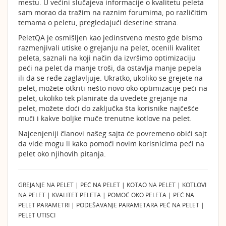
mestu. U većini slučajeva informacije o kvalitetu peleta
sam morao da tražim na raznim forumima, po različitim
temama o peletu, pregledajući desetine strana.
PeletQA je osmišljen kao jedinstveno mesto gde bismo
razmenjivali utiske o grejanju na pelet, ocenili kvalitet
peleta, saznali na koji način da izvršimo optimizaciju
peći na pelet da manje troši, da ostavlja manje pepela
ili da se ređe zaglavljuje. Ukratko, ukoliko se grejete na
pelet, možete otkriti nešto novo oko optimizacije peći na
pelet, ukoliko tek planirate da uvedete grejanje na
pelet, možete doći do zaključka šta korisnike najčešće
muči i kakve boljke muče trenutne kotlove na pelet.
Najcenjeniji članovi našeg sajta će povremeno obići sajt
da vide mogu li kako pomoći novim korisnicima peći na
pelet oko njihovih pitanja.
GREJANJE NA PELET | PEĆ NA PELET | KOTAO NA PELET | KOTLOVI
NA PELET | KVALITET PELETA | POMOĆ OKO PELETA | PEĆ NA
PELET PARAMETRI | PODEŠAVANJE PARAMETARA PEĆ NA PELET |
PELET UTISCI