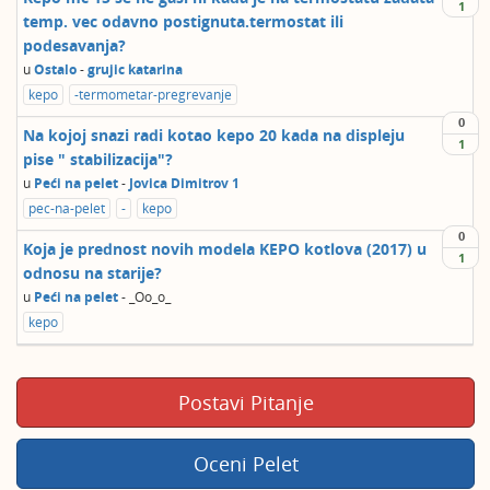
1
temp. vec odavno postignuta.termostat ili
podesavanja?
u
Ostalo
-
grujic katarina
kepo
-termometar-pregrevanje
0
Na kojoj snazi radi kotao kepo 20 kada na displeju
1
pise " stabilizacija"?
u
Peći na pelet
-
Jovica Dimitrov 1
pec-na-pelet
-
kepo
0
Koja je prednost novih modela KEPO kotlova (2017) u
1
odnosu na starije?
u
Peći na pelet
-
_Oo_o_
kepo
Postavi Pitanje
Oceni Pelet