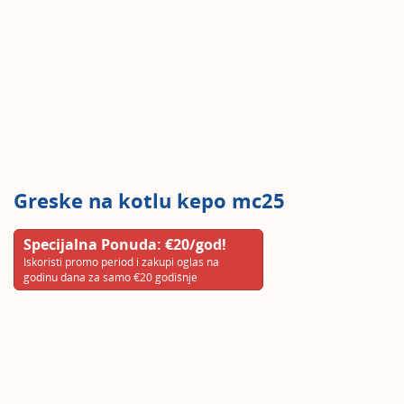
Greske na kotlu kepo mc25
Specijalna Ponuda: €20/god!
Iskoristi promo period i zakupi oglas na
godinu dana za samo €20 godišnje