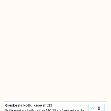
Greske na kotlu kepo mc25
0
Poštovani na kotlu Kepo MC 25 dešava mi se da