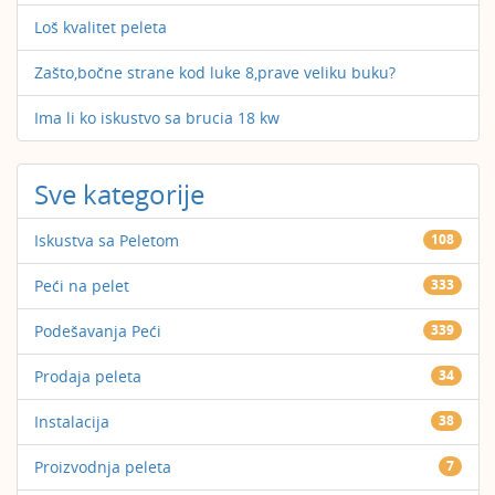
Loš kvalitet peleta
Zašto,bočne strane kod luke 8,prave veliku buku?
Ima li ko iskustvo sa brucia 18 kw
Sve kategorije
Iskustva sa Peletom
108
Peći na pelet
333
Podešavanja Peći
339
Prodaja peleta
34
Instalacija
38
Proizvodnja peleta
7