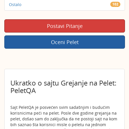
Ostalo
102
Postavi Pitanje
Oceni Pelet
Ukratko o sajtu Grejanje na Pelet:
PeletQA
Sajt PeletQA je posvećen svim sadašnjim i budućim
korisnicima peći na pelet. Posle dve godine grejanja na
pelet, došao sam do zaključka da ne postoji sajt na kom
bih saznao šta korisnici misle o peletu na jednom