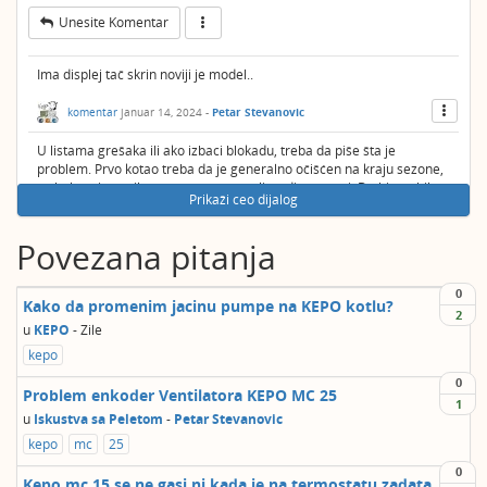
Unesite Komentar
Ima displej tač skrin noviji je model..
komentar
januar 14, 2024
-
Petar Stevanovic
U listama grešaka ili ako izbaci blokadu, treba da piše šta je
problem. Prvo kotao treba da je generalno očišćen na kraju sezone,
turbulatori, ventilator, presostat, upaljač, dimne cevi. Da bi sve bilo
Prikaži ceo dijalog
ok u toku sezone. Treba proveriti dal ubacuje više peleta na prvom
paljenju,mozda povećati brzinu ventilator.
Povezana pitanja
komentar
januar 14, 2024
-
Boban12
0
Očišćeno je sve u fulu i opet zeza, na dnu tacne ostaje gomila nekog
Kako da promenim jacinu pumpe na KEPO kotlu?
2
crnog peleta koji nije sagoreo i koji se jedva očisti...
u
KEPO
-
Zile
kepo
Ne znam u čemu je problem ali verovatno zagog toga neće da upali..
0
Problem enkoder Ventilatora KEPO MC 25
komentar
februar 2, 2024
-
Petar Stevanovic
1
u
Iskustva sa Peletom
-
Petar Stevanovic
kepo
mc
25
0
Kepo mc 15 se ne gasi ni kada je na termostatu zadata