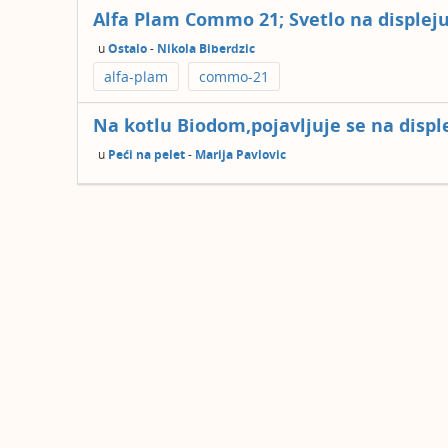
Alfa Plam Commo 21; Svetlo na displeju
u
Ostalo
-
Nikola Biberdzic
alfa-plam
commo-21
Na kotlu Biodom,pojavljuje se na displej
u
Peći na pelet
-
Marija Pavlovic