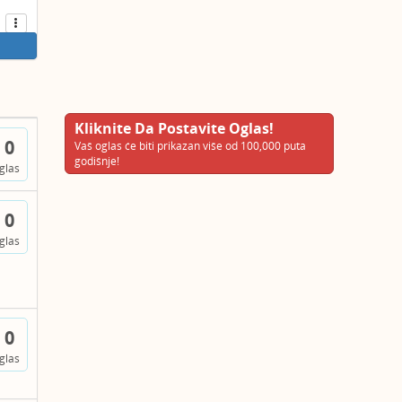
Kliknite Da Postavite Oglas!
0
Vaš oglas će biti prikazan više od 100,000 puta
godišnje!
glas
0
glas
0
glas