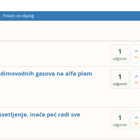
Prikaži ceo dijalog
1
odgovor
 dimovodnih gasova na alfa plam
1
odgovor
etljenje, inače peć radi sve
1
odgovor