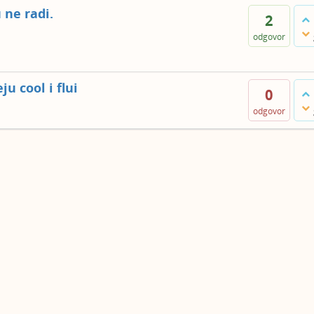
 ne radi.
2
odgovor
u cool i flui
0
odgovor