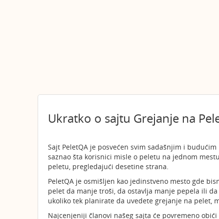
Ukratko o sajtu Grejanje na Pel
Sajt PeletQA je posvećen svim sadašnjim i budućim k
saznao šta korisnici misle o peletu na jednom mestu
peletu, pregledajući desetine strana.
PeletQA je osmišljen kao jedinstveno mesto gde bismo 
pelet da manje troši, da ostavlja manje pepela ili da 
ukoliko tek planirate da uvedete grejanje na pelet, 
Najcenjeniji članovi našeg sajta će povremeno obići 