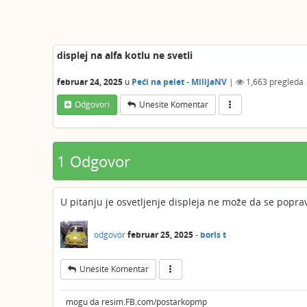
displej na alfa kotlu ne svetli
februar 24, 2025
u
Peći na pelet
-
MilijaNV
|
1,663
pregleda
Odgovori
Unesite Komentar
1 Odgovor
U pitanju je osvetljenje displeja ne može da se popra
odgovor
februar 25, 2025
-
boris t
Unesite Komentar
mogu da resim.FB.com/postarkopmp