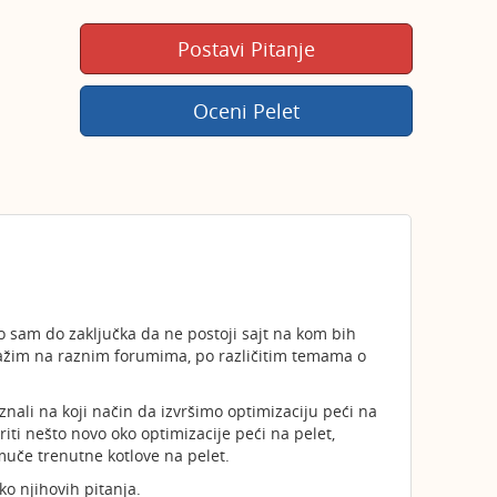
Postavi Pitanje
Oceni Pelet
o sam do zaključka da ne postoji sajt na kom bih
tražim na raznim forumima, po različitim temama o
znali na koji način da izvršimo optimizaciju peći na
riti nešto novo oko optimizacije peći na pelet,
 muče trenutne kotlove na pelet.
o njihovih pitanja.