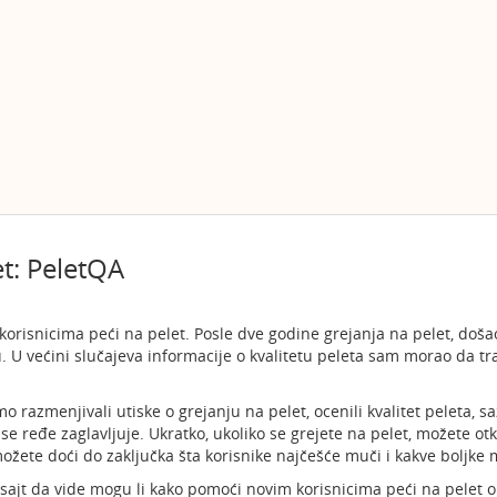
et: PeletQA
orisnicima peći na pelet. Posle dve godine grejanja na pelet, doša
. U većini slučajeva informacije o kvalitetu peleta sam morao da 
razmenjivali utiske o grejanju na pelet, ocenili kvalitet peleta, sa
se ređe zaglavljuje. Ukratko, ukoliko se grejete na pelet, možete otk
možete doći do zaključka šta korisnike najčešće muči i kakve boljke
sajt da vide mogu li kako pomoći novim korisnicima peći na pelet ok