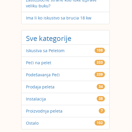
veliku buku?
Ima li ko iskustvo sa brucia 18 kw
Sve kategorije
Iskustva sa Peletom
108
Peći na pelet
333
Podešavanja Peći
339
Prodaja peleta
34
Instalacija
38
Proizvodnja peleta
7
Ostalo
102