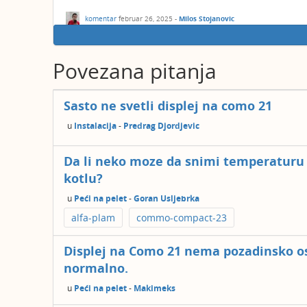
komentar
februar 26, 2025
-
Milos Stojanovic
Povezana pitanja
Sasto ne svetli displej na como 21
u
Instalacija
-
Predrag Djordjevic
Da li neko moze da snimi temperaturu
kotlu?
u
Peći na pelet
-
Goran Usljebrka
alfa-plam
commo-compact-23
Displej na Como 21 nema pozadinsko osv
normalno.
u
Peći na pelet
-
Makimeks