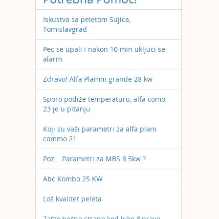
Iskustva sa peletom Sujica,
Tomislavgrad
Pec se upali i nakon 10 min ukljuci se
alarm
Zdravo! Alfa Plamm grande 28 kw
Sporo podiže temperaturu, alfa como
23 je u pitanju
Koji su vaši parametri za alfa plam
commo 21
Poz... Parametri za MBS 8.5kw ?
Abc Kombo 25 KW
Loš kvalitet peleta
Zašto,bočne strane kod luke 8,prave