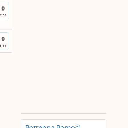
0
glas
0
glas
Potrebna Pomoć!