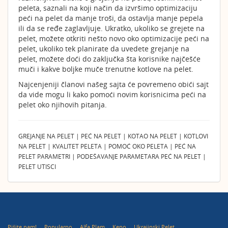
peleta, saznali na koji način da izvršimo optimizaciju
peći na pelet da manje troši, da ostavlja manje pepela
ili da se ređe zaglavljuje. Ukratko, ukoliko se grejete na
pelet, možete otkriti nešto novo oko optimizacije peći na
pelet, ukoliko tek planirate da uvedete grejanje na
pelet, možete doći do zaključka šta korisnike najčešće
muči i kakve boljke muče trenutne kotlove na pelet.
Najcenjeniji članovi našeg sajta će povremeno obići sajt
da vide mogu li kako pomoći novim korisnicima peći na
pelet oko njihovih pitanja.
GREJANJE NA PELET | PEĆ NA PELET | KOTAO NA PELET | KOTLOVI
NA PELET | KVALITET PELETA | POMOĆ OKO PELETA | PEĆ NA
PELET PARAMETRI | PODEŠAVANJE PARAMETARA PEĆ NA PELET |
PELET UTISCI
Pišite nam!
Popularno
Alfa Plam
Kepo
Ukrajinski Pelet