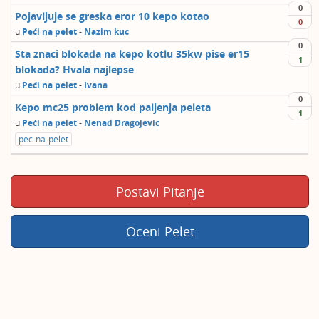
0
Pojavljuje se greska eror 10 kepo kotao
0
u
Peći na pelet
-
Nazim kuc
0
Sta znaci blokada na kepo kotlu 35kw pise er15
1
blokada? Hvala najlepse
u
Peći na pelet
-
Ivana
0
Kepo mc25 problem kod paljenja peleta
1
u
Peći na pelet
-
Nenad Dragojevic
pec-na-pelet
Postavi Pitanje
Oceni Pelet