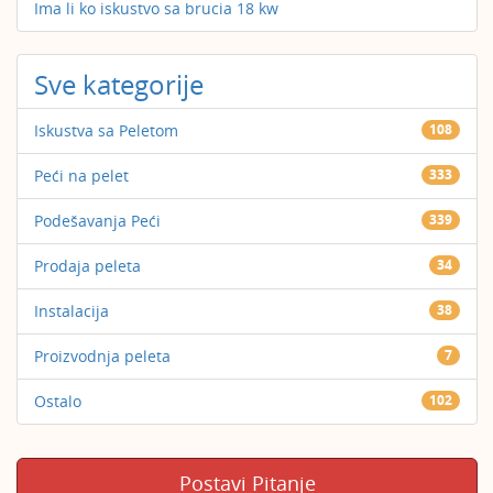
Ima li ko iskustvo sa brucia 18 kw
Sve kategorije
Iskustva sa Peletom
108
Peći na pelet
333
Podešavanja Peći
339
Prodaja peleta
34
Instalacija
38
Proizvodnja peleta
7
Ostalo
102
Postavi Pitanje