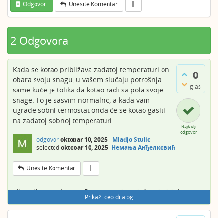
Odgovori
Unesite Komentar
2 Odgovora
Kada se kotao približava zadatoj temperaturi on
0
obara svoju snagu, u vašem slučaju potrošnja
glas
same kuće je tolika da kotao radi sa pola svoje
snage. To je sasvim normalno, a kada vam
ugrade sobni termostat onda će se kotao gasiti
na zadatoj sobnoj temperaturi.
Najbolji
odgovor
odgovor
oktobar 10, 2025
-
Mladjo Stulic
selected
oktobar 10, 2025
-
Немања Анђелковић
Unesite Komentar
Hvala Vam na odgovoru. Da razumem ja način funkcioninja i sve to.
Prikaži ceo dijalog
Nego sam negde očekivao da kad već obara snagu dođe i do 58 i
snagu2 ili 59 a 1. Samo mi je čudno to stajanje na 57 čak i danas
kada je napolju 15 stepeni.