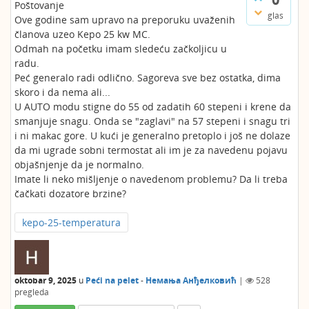
Poštovanje
glas
Ove godine sam upravo na preporuku uvaženih
članova uzeo Kepo 25 kw MC.
Odmah na početku imam sledeću začkoljicu u
radu.
Peć generalo radi odlično. Sagoreva sve bez ostatka, dima
skoro i da nema ali...
U AUTO modu stigne do 55 od zadatih 60 stepeni i krene da
smanjuje snagu. Onda se "zaglavi" na 57 stepeni i snagu tri
i ni makac gore. U kući je generalno pretoplo i još ne dolaze
da mi ugrade sobni termostat ali im je za navedenu pojavu
objašnjenje da je normalno.
Imate li neko mišljenje o navedenom problemu? Da li treba
čačkati dozatore brzine?
kepo-25-temperatura
oktobar 9, 2025
u
Peći na pelet
-
Немања Анђелковић
|
528
pregleda