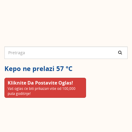
Kepo ne prelazi 57 °C
Kliknite Da Postavite Oglas!
Vaš oglas će biti prikazan više od 100,000
puta godišnje!