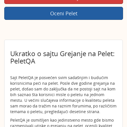
Oceni Pelet
Ukratko o sajtu Grejanje na Pelet:
PeletQA
Sajt PeletQA je posvećen svim sadašnjim i budućim
korisnicima peći na pelet. Posle dve godine grejanja na
pelet, došao sam do zaključka da ne postoji sajt na kom
bih saznao šta korisnici misle o peletu na jednom
mestu. U većini slučajeva informacije o kvalitetu peleta
sam morao da tražim na raznim forumima, po različitim
temama o peletu, pregledajući desetine strana.
PeletQA je osmišljen kao jedinstveno mesto gde bismo
razmenjivali utiske o grejanju na pelet, ocenili kvalitet