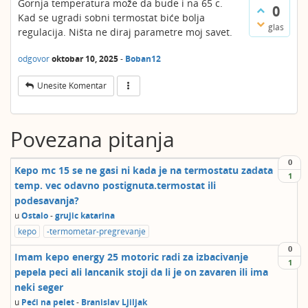
Gornja temperatura može da bude i na 65 c.
0
Kad se ugradi sobni termostat biće bolja
komentar
oktobar 10, 2025
-
Немања Анђелковић
glas
regulacija. Ništa ne diraj parametre moj savet.
odgovor
oktobar 10, 2025
-
Boban12
Unesite Komentar
Povezana pitanja
0
Kepo mc 15 se ne gasi ni kada je na termostatu zadata
1
temp. vec odavno postignuta.termostat ili
podesavanja?
u
Ostalo
-
grujic katarina
kepo
-termometar-pregrevanje
0
Imam kepo energy 25 motoric radi za izbacivanje
1
pepela peci ali lancanik stoji da li je on zavaren ili ima
neki seger
u
Peći na pelet
-
Branislav Ljiljak