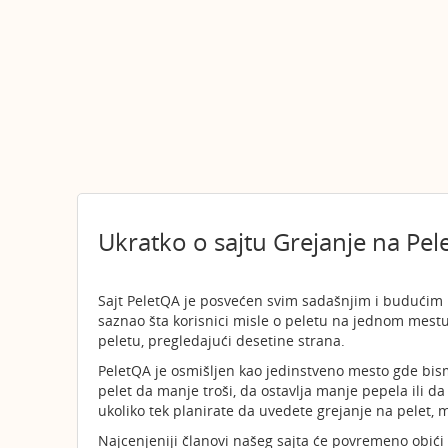
Ukratko o sajtu Grejanje na Pel
Sajt PeletQA je posvećen svim sadašnjim i budućim k
saznao šta korisnici misle o peletu na jednom mestu
peletu, pregledajući desetine strana.
PeletQA je osmišljen kao jedinstveno mesto gde bismo 
pelet da manje troši, da ostavlja manje pepela ili da 
ukoliko tek planirate da uvedete grejanje na pelet, 
Najcenjeniji članovi našeg sajta će povremeno obići 