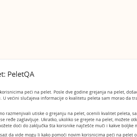
et: PeletQA
orisnicima peći na pelet. Posle dve godine grejanja na pelet, doša
. U većini slučajeva informacije o kvalitetu peleta sam morao da 
razmenjivali utiske o grejanju na pelet, ocenili kvalitet peleta, sa
se ređe zaglavljuje. Ukratko, ukoliko se grejete na pelet, možete otk
možete doći do zaključka šta korisnike najčešće muči i kakve boljke
sajt da vide mogu li kako pomoći novim korisnicima peći na pelet ok