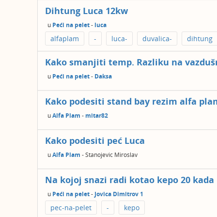
Dihtung Luca 12kw
u
Peći na pelet
-
luca
alfaplam
-
luca-
duvalica-
dihtung
Kako smanjiti temp. Razliku na vazduš
u
Peći na pelet
-
Daksa
Kako podesiti stand bay rezim alfa pla
u
Alfa Plam
-
mitar82
Kako podesiti peć Luca
u
Alfa Plam
-
Stanojevic Miroslav
Na kojoj snazi radi kotao kepo 20 kada n
u
Peći na pelet
-
Jovica Dimitrov 1
pec-na-pelet
-
kepo