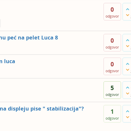
0
odgovor
nu peć na pelet Luca 8
0
odgovor
m luca
0
odgovor
5
odgovor
a displeju pise " stabilizacija"?
1
odgovor