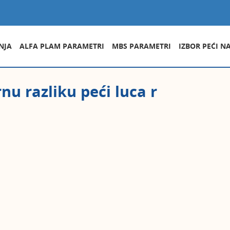
NJA
ALFA PLAM PARAMETRI
MBS PARAMETRI
IZBOR PEĆI N
u razliku peći luca r