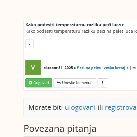
Kako podesiti temperaturnu razliku peći luca r
Kako podesiti temperaturu razliku peći na pelet luca 
-
oktobar 31, 2025
u
Peći na pelet
-
vesko krstajic
|
Odgovori
Unesite Komentar
Morate biti
ulogovani
ili
registrova
Povezana pitanja