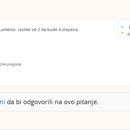
R,umesto razlike od 2 da bude 4 stepena.
g
244
pregleda
ni
da bi odgovorili na ovo pitanje.