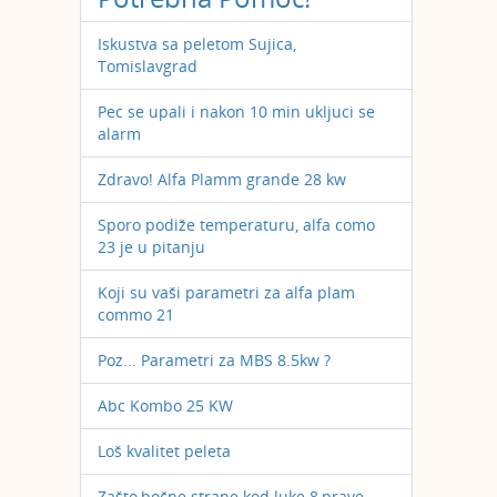
Iskustva sa peletom Sujica,
Tomislavgrad
Pec se upali i nakon 10 min ukljuci se
alarm
Zdravo! Alfa Plamm grande 28 kw
Sporo podiže temperaturu, alfa como
23 je u pitanju
Koji su vaši parametri za alfa plam
commo 21
Poz... Parametri za MBS 8.5kw ?
Abc Kombo 25 KW
Loš kvalitet peleta
Zašto,bočne strane kod luke 8,prave