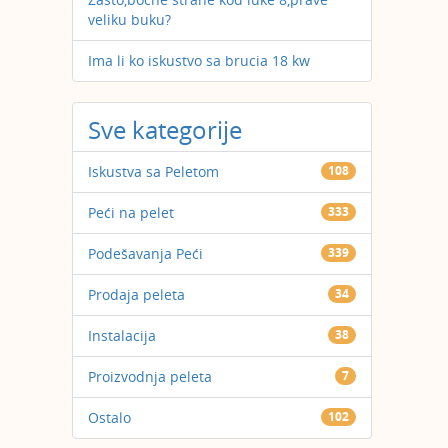
veliku buku?
Ima li ko iskustvo sa brucia 18 kw
Sve kategorije
Iskustva sa Peletom
108
Peći na pelet
333
Podešavanja Peći
339
Prodaja peleta
34
Instalacija
38
Proizvodnja peleta
7
Ostalo
102