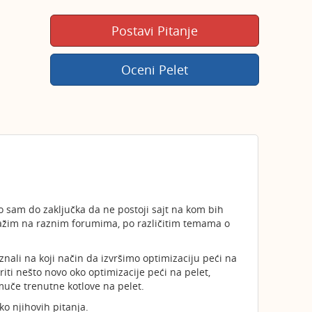
Postavi Pitanje
Oceni Pelet
o sam do zaključka da ne postoji sajt na kom bih
tražim na raznim forumima, po različitim temama o
znali na koji način da izvršimo optimizaciju peći na
riti nešto novo oko optimizacije peći na pelet,
 muče trenutne kotlove na pelet.
o njihovih pitanja.