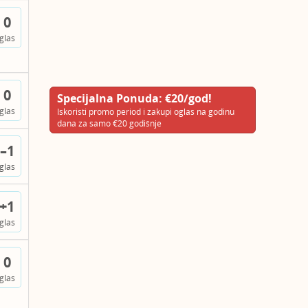
0
glas
0
Specijalna Ponuda: €20/god!
glas
Iskoristi promo period i zakupi oglas na godinu
dana za samo €20 godišnje
–1
glas
+1
glas
0
glas