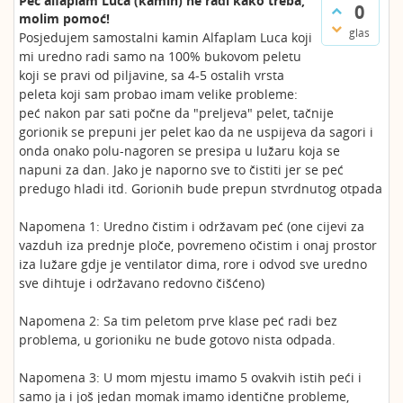
Peć alfaplam Luca (kamin) ne radi kako treba,
0
molim pomoć!
glas
Posjedujem samostalni kamin Alfaplam Luca koji
mi uredno radi samo na 100% bukovom peletu
koji se pravi od piljavine, sa 4-5 ostalih vrsta
peleta koji sam probao imam velike probleme:
peć nakon par sati počne da "preljeva" pelet, tačnije
gorionik se prepuni jer pelet kao da ne uspijeva da sagori i
onda onako polu-nagoren se presipa u lužaru koja se
napuni za dan. Jako je naporno sve to čistiti jer se peć
predugo hladi itd. Gorionih bude prepun stvrdnutog otpada
Napomena 1: Uredno čistim i održavam peć (one cijevi za
vazduh iza prednje ploče, povremeno očistim i onaj prostor
iza lužare gdje je ventilator dima, rore i odvod sve uredno
sve dihtuje i održavano redovno čišćeno)
Napomena 2: Sa tim peletom prve klase peć radi bez
problema, u gorioniku ne bude gotovo nista odpada.
Napomena 3: U mom mjestu imamo 5 ovakvih istih peći i
samo ja i još jedan momak imamo identične probleme,