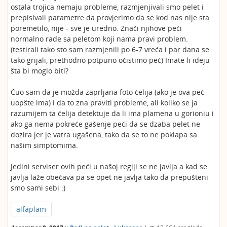
ostala trojica nemaju probleme, razmjenjivali smo pelet i
prepisivali parametre da provjerimo da se kod nas nije sta
poremetilo, nije - sve je uredno. Znači njihove peći
normalno rade sa peletom koji nama pravi problem.
(testirali tako sto sam razmjenili po 6-7 vreća i par dana se
tako grijali, prethodno potpuno očistimo peć) Imate li ideju
šta bi moglo biti?
Čuo sam da je možda zaprljana foto ćelija (ako je ova peć
uopšte ima) i da to zna praviti probleme, ali koliko se ja
razumijem ta ćelija detektuje da li ima plamena u gorioniu i
ako ga nema pokreće gašenje peći da se dzaba pelet ne
dozira jer je vatra ugašena, tako da se to ne poklapa sa
našim simptomima.
Jedini serviser ovih peći u našoj regiji se ne javlja a kad se
javlja laže obećava pa se opet ne javlja tako da prepušteni
smo sami sebi :)
alfaplam