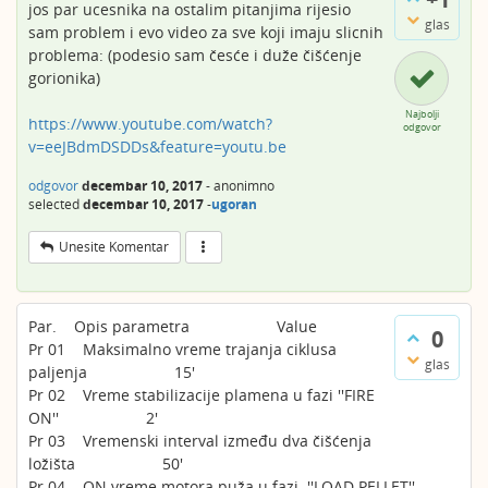
jos par ucesnika na ostalim pitanjima rijesio
glas
sam problem i evo video za sve koji imaju slicnih
problema: (podesio sam česće i duže čišćenje
gorionika)
Najbolji
https://www.youtube.com/watch?
odgovor
v=eeJBdmDSDDs&feature=youtu.be
odgovor
decembar 10, 2017
-
anonimno
selected
decembar 10, 2017
-
ugoran
Unesite Komentar
Par. Opis parametra Value
0
Pr 01 Maksimalno vreme trajanja ciklusa
glas
paljenja 15'
Pr 02 Vreme stabilizacije plamena u fazi ''FIRE
ON'' 2'
Pr 03 Vremenski interval između dva čišćenja
ložišta 50'
Pr 04 ON vreme motora puža u fazi ''LOAD PELLET''