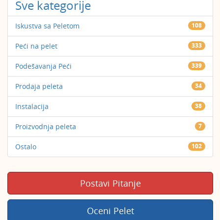
Sve kategorije
Iskustva sa Peletom
108
Peći na pelet
333
Podešavanja Peći
339
Prodaja peleta
34
Instalacija
38
Proizvodnja peleta
7
Ostalo
102
Postavi Pitanje
Oceni Pelet