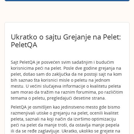
Ukratko o sajtu Grejanje na Pelet:
PeletQA
Sajt PeletQA je posvećen svim sadašnjim i budućim
korisnicima peći na pelet. Posle dve godine grejanja na
pelet, došao sam do zaključka da ne postoji sajt na kom
bih saznao šta korisnici misle o peletu na jednom
mestu. U većini slučajeva informacije o kvalitetu peleta
sam morao da tražim na raznim forumima, po različitim
temama o peletu, pregledajući desetine strana.
PeletQA je osmišljen kao jedinstveno mesto gde bismo
razmenjivali utiske o grejanju na pelet, ocenili kvalitet
peleta, saznali na koji način da izvršimo optimizaciju
peći na pelet da manje troši, da ostavlja manje pepela
ili da se ređe zaglavljuje. Ukratko, ukoliko se grejete na