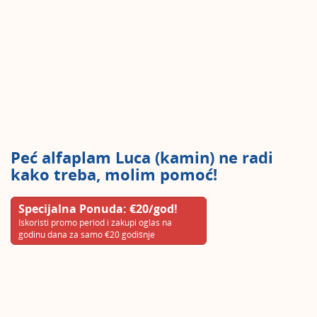
Peć alfaplam Luca (kamin) ne radi
kako treba, molim pomoć!
Specijalna Ponuda: €20/god!
Iskoristi promo period i zakupi oglas na
godinu dana za samo €20 godišnje