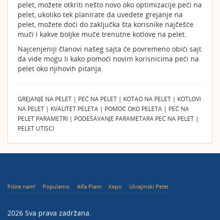
pelet, možete otkriti nešto novo oko optimizacije peći na
pelet, ukoliko tek planirate da uvedete grejanje na
pelet, možete doći do zaključka šta korisnike najčešće
muči i kakve boljke muče trenutne kotlove na pelet.
Najcenjeniji članovi našeg sajta će povremeno obići sajt
da vide mogu li kako pomoći novim korisnicima peći na
pelet oko njihovih pitanja.
GREJANJE NA PELET | PEĆ NA PELET | KOTAO NA PELET | KOTLOVI
NA PELET | KVALITET PELETA | POMOĆ OKO PELETA | PEĆ NA
PELET PARAMETRI | PODEŠAVANJE PARAMETARA PEĆ NA PELET |
PELET UTISCI
Pišite nam!
Popularno
Alfa Plam
Kepo
Ukrajinski Pelet
2026 Sva prava zadržana.