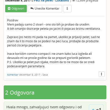
decembar 9, 2017
u
Peći na pelet
-
Lukasons
|
12,664
pregleda
Odgovori
Unesite Komentar
Pozdrav
Meni padaju samo 2 stvari - ono sto bih ja probao da uradim.
Ili bih smanjio doziranje peleta po jacini ili pojacao brzinu ventilatora.
Zapravo jos nesto mi pada na pamet, ukoliko je prljaviji pelet, sad ne
znam da li to moze da se podesi na peci luca, probajte da produzite
period ciscenja pepeljare.
Inace koristim commo compact i ne znam kako luca izgleda ali
desavalo mi se prosle godine da se prepuni gorionik peletom.
P.S. Ukoliko je pelet pun sljake, mislim da to ne moze da se sredi
podesavanjem parametara.
komentar
decembar 9, 2017
-
Sasa
2 Odgovora
Hvala mnogo, zahvaljujuci tvom odgovoru i od
+1